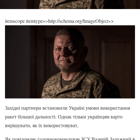
itemscope itemtype=»http://schema.org/ImageObject»>
Західні партнери встановили Україні умови використання
ракет більшої дальності. Однак тільки українцям варто
вирішувати, як їх використовуват,
Як повідомляє головнокомандувач ЗСУ Валерій Залужний в