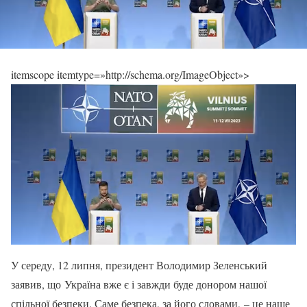
itemscope itemtype=»http://schema.org/ImageObject»>
У середу, 12 липня, президент Володимир Зеленський
заявив, що Україна вже є і завжди буде донором нашої
спільної безпеки. Саме безпека, за його словами, – це наше