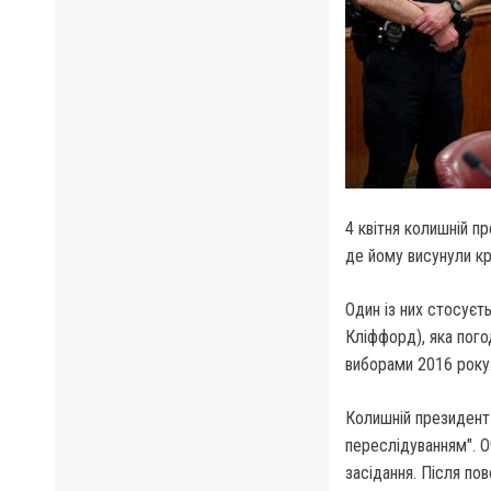
4 квітня колишній 
де йому висунули кр
Один із них стосуєт
Кліффорд), яка пого
виборами 2016 року
Колишній президент 
переслідуванням". О
засідання. Після по