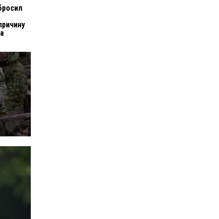
бросил
причину
са