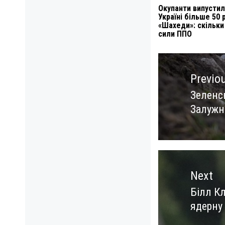
Окупанти випустил
Україні більше 50 
«Шахеди»: скільки
сили ППО
Навигация
по
Previo
записям
Зеленсь
Previo
Залужн
post:
Next
Білл Кл
Next
ядерну
post: