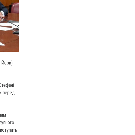
-Йорк),
Стефані
м перед
ним
тупного
виступить