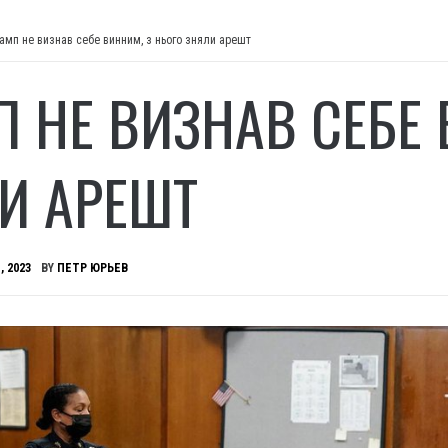
амп не визнав себе винним, з нього зняли арешт
П НЕ ВИЗНАВ СЕБЕ 
И АРЕШТ
, 2023
BY
ПЕТР ЮРЬЕВ