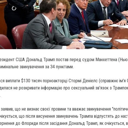
президент США Дональд Трамп постав перед судом Манхеттена (Нью
имінальне звинувачення за 34 пунктами.
ься виплати $130 тисяч порноакторці Стормі Деніелс (справжнє ім'я 
дилася не розкривати інформацію про сексуальний зв'язок з Трампо
.
заявив, що не визнає своєї провини та вважає звинувачення "політич
чікується, що після висунення звинувачень Трампа відпустять до нас
вернення до Флориди після засідання Дональд Трамп, як очікується, 