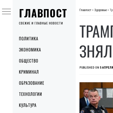
Skip
ГЛАВПОСТ
to
Главпост
>
Здоровье
>
Тр
content
ТРАМ
СВЕЖИЕ И ГЛАВНЫЕ НОВОСТИ
Primary
ПОЛИТИКА
Menu
ЗНЯЛ
ЭКОНОМИКА
ОБЩЕСТВО
PUBLISHED ON
5 АПРЕЛЯ
КРИМИНАЛ
ОБРАЗОВАНИЕ
ТЕХНОЛОГИИ
КУЛЬТУРА