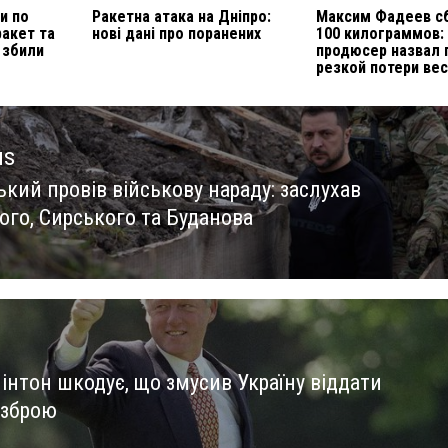
и по
Ракетна атака на Дніпро:
Максим Фадеев с
ракет та
нові дані про поранених
100 килограммов:
 збили
продюсер назвал 
резкой потери ве
us
кий провів військову нараду: заслухав
us
ого, Сирського та Буданова
інтон шкодує, що змусив Україну віддати
 зброю