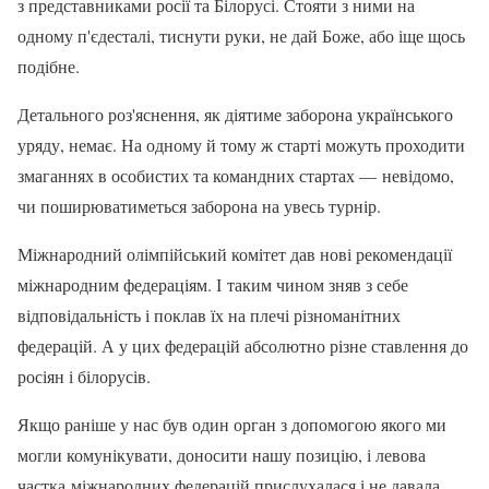
з представниками росії та Білорусі. Стояти з ними на
одному п'єдесталі, тиснути руки, не дай Боже, або іще щось
подібне.
Детального роз'яснення, як діятиме заборона українського
уряду, немає. На одному й тому ж старті можуть проходити
змаганнях в особистих та командних стартах — невідомо,
чи поширюватиметься заборона на увесь турнір.
Міжнародний олімпійський комітет дав нові рекомендації
міжнародним федераціям. І таким чином зняв з себе
відповідальність і поклав їх на плечі різноманітних
федерацій. А у цих федерацій абсолютно різне ставлення до
росіян і білорусів.
Якщо раніше у нас був один орган з допомогою якого ми
могли комунікувати, доносити нашу позицію, і левова
частка міжнародних федерацій прислухалася і не давала