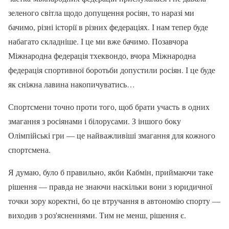
зеленого світла щодо допущення росіян, то наразі ми
бачимо, різні історії в різних федераціях. І нам тепер буде
набагато складніше. І це ми вже бачимо. Позавчора
Міжнародна федерація тхеквондо, вчора Міжнародна
федерація спортивної боротьби допустили росіян. І це буде
як сніжна лавина накопичуватись…
Спортсмени точно проти того, щоб брати участь в одних
змагання з росіянами і білорусами. З іншого боку
Олімпійські гри — це найважливіші змагання для кожного
спортсмена.
Я думаю, було б правильно, якби Кабмін, приймаючи таке
рішення — правда не знаючи наскільки вони з юридичної
точки зору коректні, бо це втручання в автономію спорту —
виходив з роз'ясненнями. Тим не менш, рішення є.