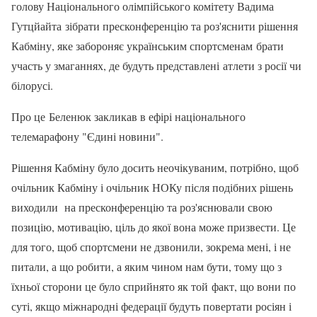
голову Національного олімпійського комітету Вадима
Гутцйайта зібрати пресконференцію та роз'яснити рішення
Кабміну, яке забороняє українським спортсменам брати
участь у змаганнях, де будуть представлені атлети з росії чи
білорусі.
Про це Беленюк закликав в ефірі національного
телемарафону "Єдині новини".
Рішення Кабміну було досить неочікуваним, потрібно, щоб
очільник Кабміну і очільник НОКу після подібних рішень
виходили на пресконференцію та роз'яснювали свою
позицію, мотивацію, ціль до якої вона може призвести. Це
для того, щоб спортсмени не дзвонили, зокрема мені, і не
питали, а що робити, а яким чином нам бути, тому що з
їхньої сторони це було сприйнято як той факт, що вони по
суті, якщо міжнародні федерації будуть повертати росіян і