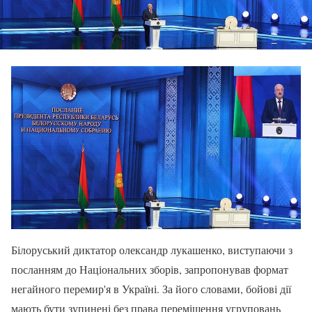
Білоруський диктатор олександр лукашенко, виступаючи з
посланням до Національних зборів, запропонував формат
негайного перемир'я в Україні. За його словами, бойові дії
мають бути зупинені без права переміщення угруповань