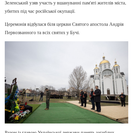
Зеленський узяв участь у вшануванні пам'яті жителів міста,
убитих під час російської окупації.
Церемонія відбулася біля церкви Святого апостола Андрія
Первозванного та всіх святих у Бучі.
Разом із главою Української держави память загиблих