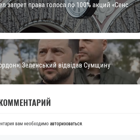
ел запрет права голоса по 100% акций «Сенс
us
ордон»: Зеленський відвідав Сумщину
 КОММЕНТАРИЙ
ентария вам необходимо
авторизоваться
.