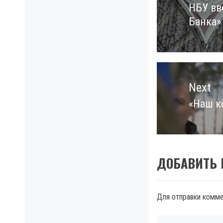
НБУ вв
Previo
Банка»
post:
Next
«Наш к
Next
post:
ДОБАВИТЬ
Для отправки комм