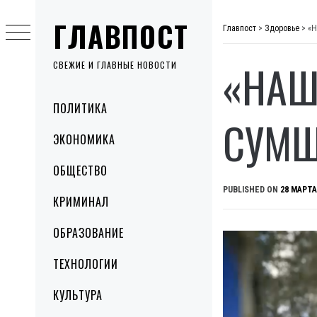
Skip
ГЛАВПОСТ
to
Главпост
>
Здоровье
>
«Н
content
«НАШ
СВЕЖИЕ И ГЛАВНЫЕ НОВОСТИ
Primary
ПОЛИТИКА
Menu
СУМ
ЭКОНОМИКА
ОБЩЕСТВО
PUBLISHED ON
28 МАРТА
КРИМИНАЛ
ОБРАЗОВАНИЕ
ТЕХНОЛОГИИ
КУЛЬТУРА