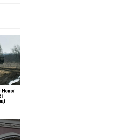
 Нової
бі
иці