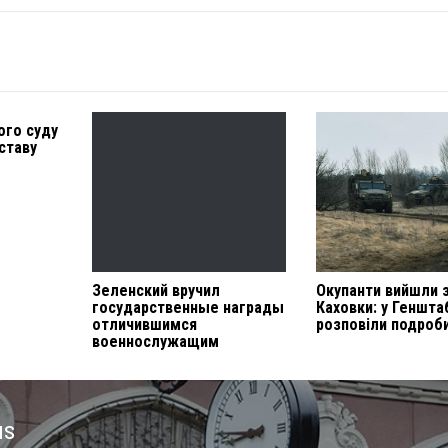
ого суду
ставу
Зеленский вручил
Окупанти вийшли з
государственные награды
Каховки: у Геншта
отличившимся
розповіли подроб
военнослужащим
us