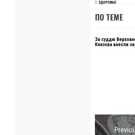
ЗДОРОВЬЕ
ПО ТЕМЕ
За суддю Верховн
Князєва внесли за
Навигация
по
Previo
записям