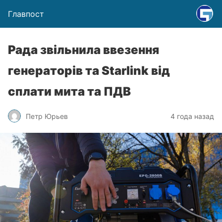
Главпост
Рада звільнила ввезення
генераторів та Starlink від
сплати мита та ПДВ
Петр Юрьев
4 года назад