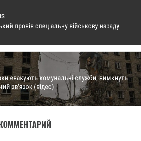
us
ький провів спеціальну військову нараду
us
ївки евакують комунальні служби, вимкнуть
ий зв’язок (відео)
 КОММЕНТАРИЙ