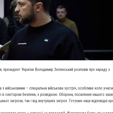
я, президент України Володимир Зеленський розповів про нараду з
а з військовими – спеціальна військова зустріч, особливе коло учасни
 із сектором безпеки, з розвідкою. Оборона, посилення нашого захи
шньої загрози, так і від внутрішніх загроз. Готуємо наші відповідні к