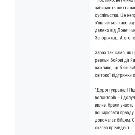
"Постійно, незмінно
забирають життя на
суспільства. Це неп
з’являється таке від
далеко від Донеччин
Запоріжжя… А хто по
Зараз так само, як 
реальні бойові дії й
важливо, щоб якнай
світової підтримки 
"Дорогі українці! П
волонтерів – і долу
вплив, брали участь 
поширювати правду пр
допомагає бійцям. С
сказав президент.