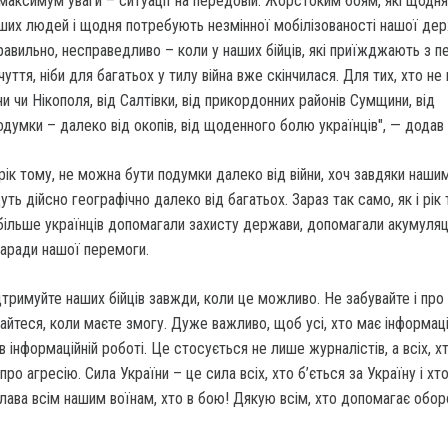
 максимум уваги – ситуації на передовій. Жорстоким боям, які щодня
ших людей і щодня потребують незмінної мобілізованості нашої дер
равильно, несправедливо – коли у наших бійців, які приїжджають з п
чуття, ніби для багатьох у тилу війна вже скінчилася. Для тих, хто не
и чи Нікополя, від Салтівки, від прикордонних районів Сумщини, від
думки – далеко від окопів, від щоденного болю українців", — додав в
і рік тому, не можна бути подумки далеко від війни, хоч завдяки наши
дуть дійсно географічно далеко від багатьох. Зараз так само, як і рік 
більше українців допомагали захисту держави, допомагали акумуляц
заради нашої перемоги.
ідтримуйте наших бійців завжди, коли це можливо. Не забувайте і про
чайтеся, коли маєте змогу. Дуже важливо, щоб усі, хто має інформац
в інформаційній роботі. Це стосується не лише журналістів, а всіх, 
о агресію. Сила України – це сила всіх, хто б’ється за Україну і хт
лава всім нашим воїнам, хто в бою! Дякую всім, хто допомагає оборо