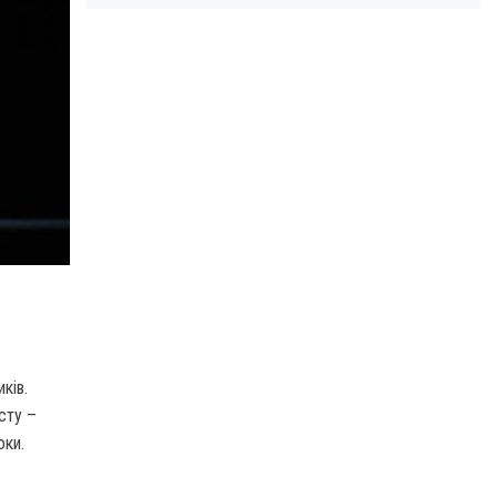
ків.
сту –
роки.