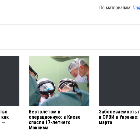
По материалам:
Под
тво
Вертолетом в
Заболеваемость 
 как
операционную: в Киеве
и ОРВИ в Украине:
9 —
спасли 17-летнего
марта
Максима