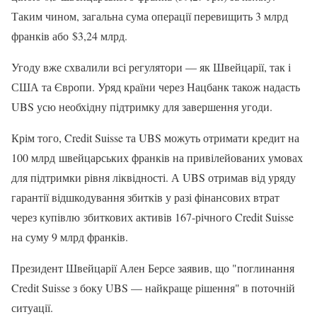
Таким чином, загальна сума операції перевищить 3 млрд
франків або $3,24 млрд.
Угоду вже схвалили всі регулятори — як Швейцарії, так і
США та Європи. Уряд країни через Нацбанк також надасть
UBS усю необхідну підтримку для завершення угоди.
Крім того, Credit Suisse та UBS можуть отримати кредит на
100 млрд швейцарських франків на привілейованих умовах
для підтримки рівня ліквідності. А UBS отримав від уряду
гарантії відшкодування збитків у разі фінансових втрат
через купівлю збиткових активів 167-річного Credit Suisse
на суму 9 млрд франків.
Президент Швейцарії Ален Берсе заявив, що "поглинання
Credit Suisse з боку UBS — найкраще рішення" в поточній
ситуації.