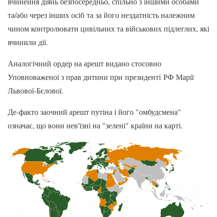
вчинення діянь безпосередньо, спільно з іншими особами
та/або через інших осіб та за його нездатність належним
чином контролювати цивільних та військових підлеглих, які
вчинили дії.
Аналогічний ордер на арешт видано стосовно
Уповноваженої з прав дитини при президенті РФ Марії
Львової-Бєлової.
Де-факто заочний арешт путіна і його "омбудсмена"
означає, що вони нев'їзні на "зелені" країни на карті.