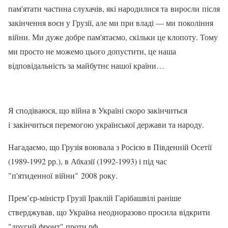
пам'ятати частина слухачів, які народилися та виросли після
закінчення воєн у Грузії, але ми при владі — ми покоління
війни. Ми дуже добре пам'ятаємо, скільки це клопоту. Тому
ми просто не можемо цього допустити, це наша
відповідальність за майбутнє нашої країни…
Я сподіваюся, що війна в Україні скоро закінчиться
і закінчиться перемогою української держави та народу.
Нагадаємо, що Грузія воювала з Росією в Південній Осетії
(1989-1992 рр.), в Абхазії (1992-1993) і під час
"п'ятиденної війни" 2008 року.
Прем’єр-міністр Грузії Іраклій Гарібашвілі раніше
стверджував, що Україна неодноразово просила відкрити
"другий фронт" проти рф.