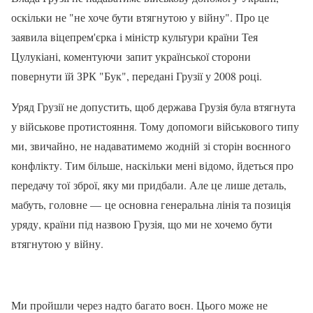
оскільки не "не хоче бути втягнутою у війну". Про це
заявила віцепрем'єрка і міністр культури країни Тея
Цулукіані, коментуючи запит української сторони
повернути їй ЗРК "Бук", передані Грузії у 2008 році.
Уряд Грузії не допустить, щоб держава Грузія була втягнута
у військове протистояння. Тому допомоги військового типу
ми, звичайно, не надаватимемо жодній зі сторін воєнного
конфлікту. Тим більше, наскільки мені відомо, йдеться про
передачу тої зброї, яку ми придбали. Але це лише деталь,
мабуть, головне — це основна генеральна лінія та позиція
уряду, країни під назвою Грузія, що ми не хочемо бути
втягнутою у війну.
Ми пройшли через надто багато воєн. Цього може не