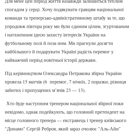
Для мене цей період життя назавжди залишиться теплим
спогадом у серці. Хочу подякувати гравцям національної
команди та тренерсько-адміністративному штабу за те, що
упродовж півтора року ми були єдиним цілим, згуртованим
і натхненним ідеєю захисту інтересів України на
футбольному полі й поза ним. Ми прагнули досягти
найбільшого й подарувати Україні радість перемог у
найважчий період новітньої історії держави.
Під керівництвом Олександра Петракова збірна України
провела 15 матчів (6 перемог, 7 нічиїх, 2 поразки, різниця
забитих і пропущених м’ячів 23 — 13).
Хто буде наступним тренером національної збірної поки
невідомо, однак подейкують, що головний претендент на
місце головного тренера — ексгравець і тренер київського
"Динамо" Сергій Ребров, який зараз очолює "Аль-Айн"