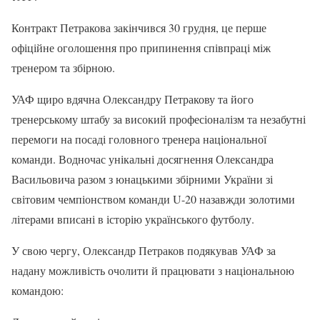
Контракт Петракова закінчився 30 грудня, це перше
офіційне оголошення про припинення співпраці між
тренером та збірною.
УАФ щиро вдячна Олександру Петракову та його
тренерському штабу за високий професіоналізм та незабутні
перемоги на посаді головного тренера національної
команди. Водночас унікальні досягнення Олександра
Васильовича разом з юнацькими збірними України зі
світовим чемпіонством команди U-20 назавжди золотими
літерами вписані в історію українського футболу.
У свою чергу, Олександр Петраков подякував УАФ за
надану можливість очолити й працювати з національною
командою: