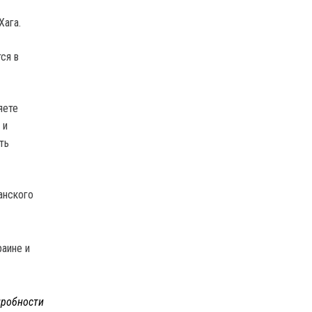
Хага.
ся в
яете
 и
ть
анского
раине и
робности