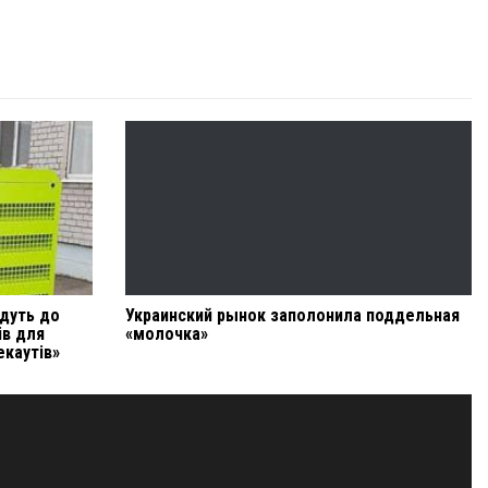
йдуть до
Украинский рынок заполонила поддельная
ів для
«молочка»
екаутів»