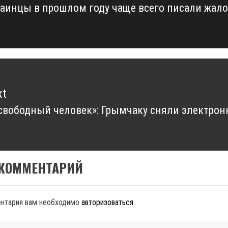
аинцы в прошлом году чаще всего писали жал
vious
t:
xt
свободный человек»: Грымчаку сняли электрон
xt
t:
 КОММЕНТАРИЙ
ентария вам необходимо
авторизоваться
.