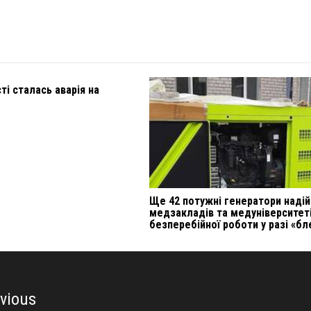
ті сталась аварія на
Ще 42 потужні генератори наді
медзакладів та медуніверситет
безперебійної роботи у разі «бл
vious