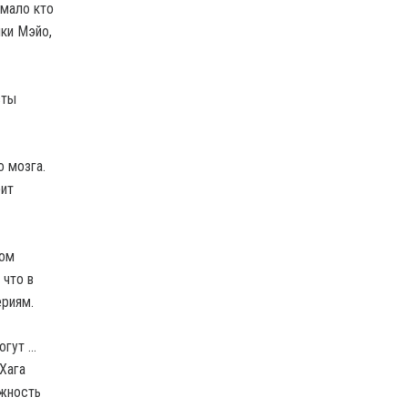
 мало кто
ики Мэйо,
сты
 мозга.
рит
ком
 что в
ериям.
огут …
Хага
ожность