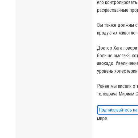
его контролировать
расфасованные проду
Вы также должны с
продуктах животног
Доктор Хага говори
больше омега-3, ко
авокадо. Увеличени
уровень холестерин
Ранее мы писали о 
телеврача Мириам С
Подписывайтесь на
мире.