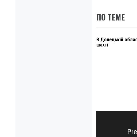
ПО ТЕМЕ
В Донецькій облас
шахті
Навигация
по
записям
Pre