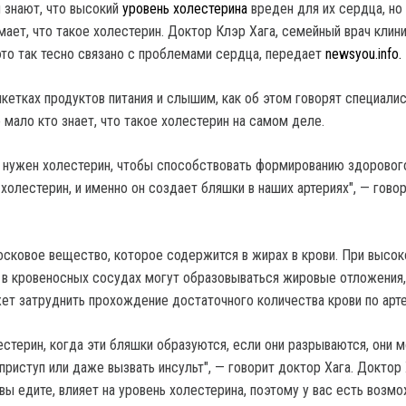
 знают, что высокий
уровень холестерина
вреден для их сердца, но
мает, что такое холестерин. Доктор Клэр Хага, семейный врач клин
это так тесно связано с проблемами сердца, передает
newsyou.info.
икетках продуктов питания и слышим, как об этом говорят специали
 мало кто знает, что такое холестерин на самом деле.
 нужен холестерин, чтобы способствовать формированию здорового
холестерин, и именно он создает бляшки в наших артериях", — гово
осковое вещество, которое содержится в жирах в крови. При высо
 в кровеносных сосудах могут образовываться жировые отложения,
ет затруднить прохождение достаточного количества крови по арт
естерин, когда эти бляшки образуются, если они разрываются, они м
риступ или даже вызвать инсульт", — говорит доктор Хага. Доктор 
о вы едите, влияет на уровень холестерина, поэтому у вас есть возм