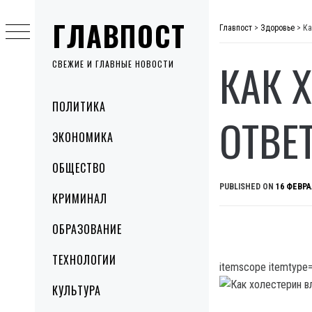
Skip
ГЛАВПОСТ
to
Главпост
>
Здоровье
>
Ка
content
КАК 
СВЕЖИЕ И ГЛАВНЫЕ НОВОСТИ
Primary
ПОЛИТИКА
Menu
ОТВЕ
ЭКОНОМИКА
ОБЩЕСТВО
PUBLISHED ON
16 ФЕВРА
КРИМИНАЛ
ОБРАЗОВАНИЕ
ТЕХНОЛОГИИ
itemscope itemtype=
КУЛЬТУРА