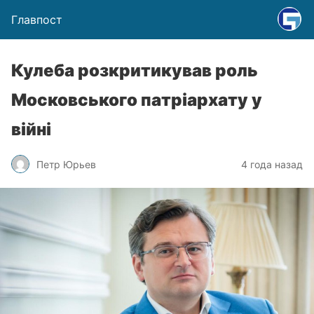
Главпост
Кулеба розкритикував роль
Московського патріархату у
війні
Петр Юрьев
4 года назад