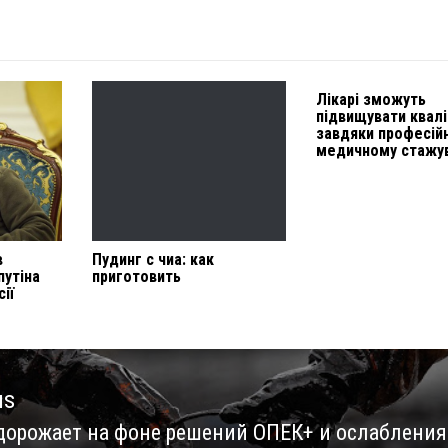
Лікарі зможуть
підвищувати квал
завдяки професій
медичному стажу
в
Пудинг с чиа: как
путіна
приготовить
ії
us
дорожает на фоне решений ОПЕК+ и ослабления
us