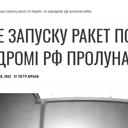
сце запуску ракет по Україні: на аеродромі рф пролунав вибух
 ЗАПУСКУ РАКЕТ ПО
ДРОМІ РФ ПРОЛУНА
Я, 2022
BY
ПЕТР ЮРЬЕВ