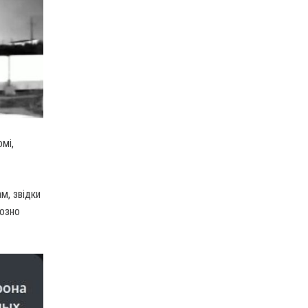
мі,
м, звідки
йозно