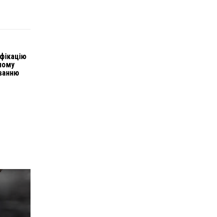
іфікацію
ному
ванню