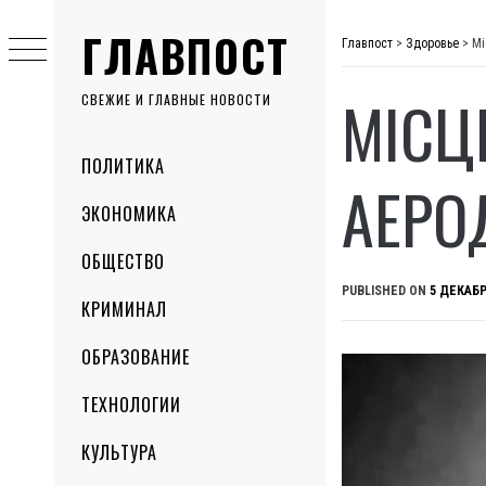
Skip
ГЛАВПОСТ
to
Главпост
>
Здоровье
>
Мі
content
МІСЦЕ
СВЕЖИЕ И ГЛАВНЫЕ НОВОСТИ
Primary
ПОЛИТИКА
Menu
АЕРО
ЭКОНОМИКА
ОБЩЕСТВО
PUBLISHED ON
5 ДЕКАБР
КРИМИНАЛ
ОБРАЗОВАНИЕ
ТЕХНОЛОГИИ
КУЛЬТУРА