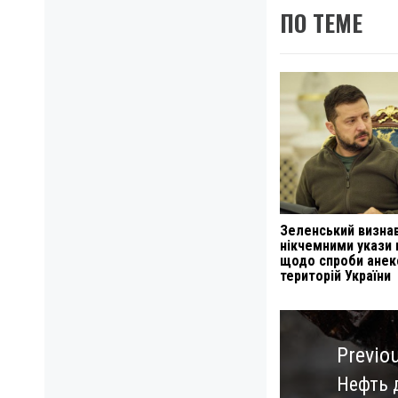
ПО ТЕМЕ
Зеленський визна
нікчемними укази 
щодо спроби анекc
територій України
Навигация
по
Previo
записям
Нефть 
Previo