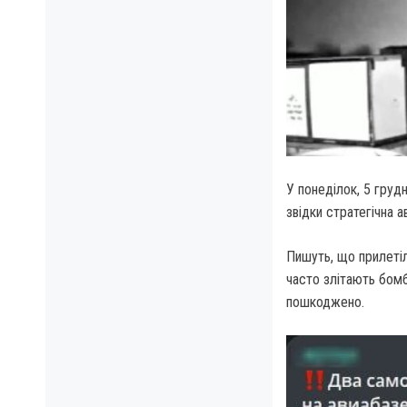
У понеділок, 5 груд
звідки стратегічна а
Пишуть, що прилетіл
часто злітають бомб
пошкоджено.