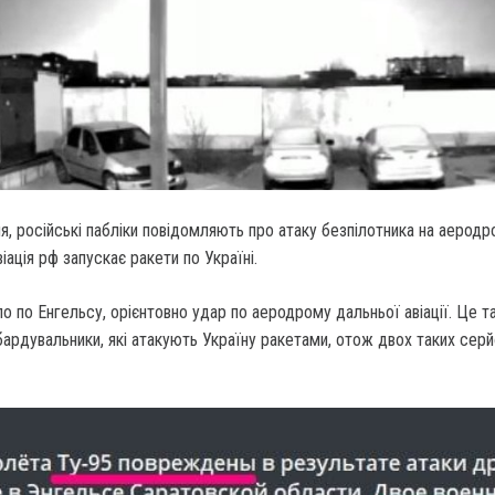
ня, російські пабліки повідомляють про атаку безпілотника на аеродро
віація рф запускає ракети по Україні.
о по Енгельсу, орієнтовно удар по аеродрому дальньої авіації. Це та
ардувальники, які атакують Україну ракетами, отож двох таких сер