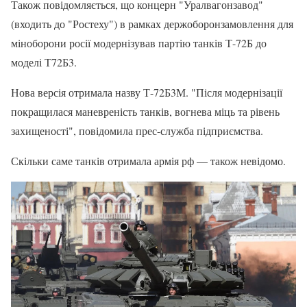
Також повідомляється, що концерн "Уралвагонзавод"
(входить до "Ростеху") в рамках держоборонзамовлення для
міноборони росії модернізував партію танків Т-72Б до
моделі Т72Б3.
Нова версія отримала назву Т-72Б3М. "Після модернізації
покращилася маневреність танків, вогнева міць та рівень
захищеності", повідомила прес-служба підприємства.
Скільки саме танків отримала армія рф — також невідомо.