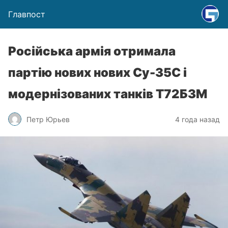
Главпост
Російська армія отримала
партію нових нових Су-35С і
модернізованих танків Т72Б3М
Петр Юрьев
4 года назад