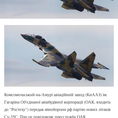
Комсомольський-на-Амурі авіаційний завод (КнААЗ) ім.
Гагаріна Об'єднаної авіабудівної корпорації (ОАК, входить
до "Ростеху") передав міноборони рф партію нових літаків
Су-35С. Про це повідомляє пресслужба ОАК.