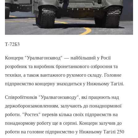
Т-72Б3
Концерн "Уралвагонзавод" — найбільший у Росії
розробник та виробник бронетанкового озброєння та
техніки, а також вантажного рухомого складу. Головне
підприємство концерну знаходиться у Нижньому Тагілі.
Співробітників "Уралвагонзаводу", які працюють над
держоборонзамовленням, залучають до понаднормової
роботи. "Ростех" перевів кілька своїх підприємств на
понаднормову роботу ще в серпні. Концерн залучив до
роботи на головне підприємство у Нижньому Тагілі 250