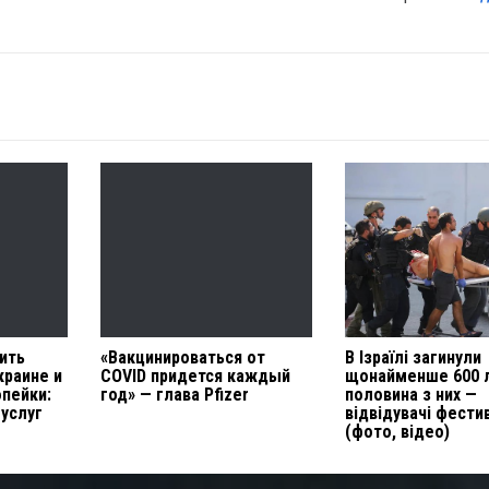
ить
«Вакцинироваться от
В Ізраїлі загинули
краине и
COVID придется каждый
щонайменше 600 
опейки:
год» — глава Pfizer
половина з них —
услуг
відвідувачі фест
(фото, відео)