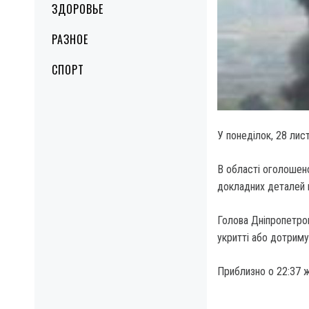
ЗДОРОВЬЕ
РАЗНОЕ
СПОРТ
У понеділок, 28 лис
В області оголошено
докладних деталей п
Голова Дніпропетро
укритті або дотримув
Приблизно о 22:37 ж