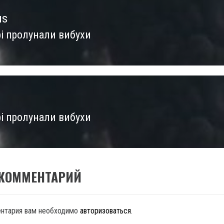
us
рі пролунали вибухи
us
рі пролунали вибухи
 КОММЕНТАРИЙ
ентария вам необходимо
авторизоваться
.