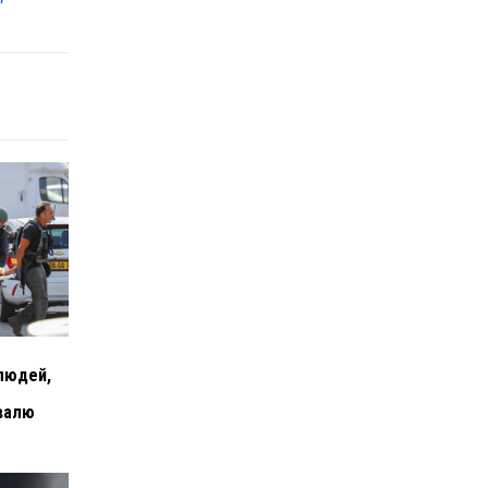
людей,
ивалю