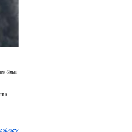
или більш
ти в
робности