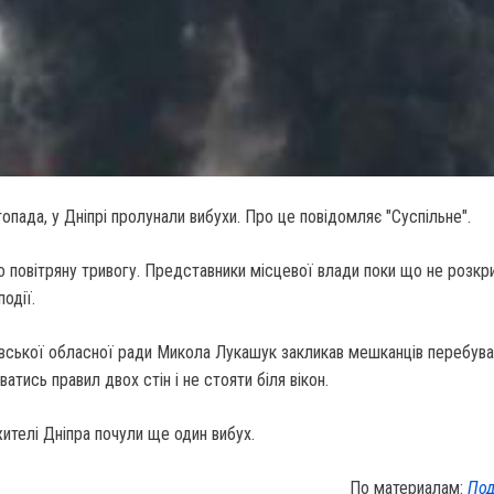
топада, у Дніпрі пролунали вибухи. Про це повідомляє "Суспільне".
 повітряну тривогу. Представники місцевої влади поки що не розкр
одії.
вської обласної ради Микола Лукашук закликав мешканців перебува
атись правил двох стін і не стояти біля вікон.
ителі Дніпра почули ще один вибух.
По материалам:
Под