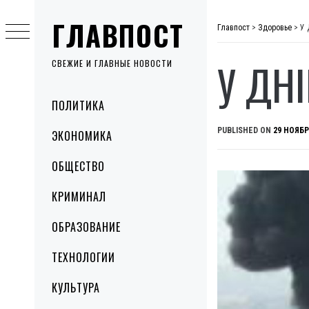
Skip
ГЛАВПОСТ
to
Главпост
>
Здоровье
>
У 
content
У ДН
СВЕЖИЕ И ГЛАВНЫЕ НОВОСТИ
Primary
ПОЛИТИКА
Menu
PUBLISHED ON
29 НОЯБР
ЭКОНОМИКА
ОБЩЕСТВО
КРИМИНАЛ
ОБРАЗОВАНИЕ
ТЕХНОЛОГИИ
КУЛЬТУРА