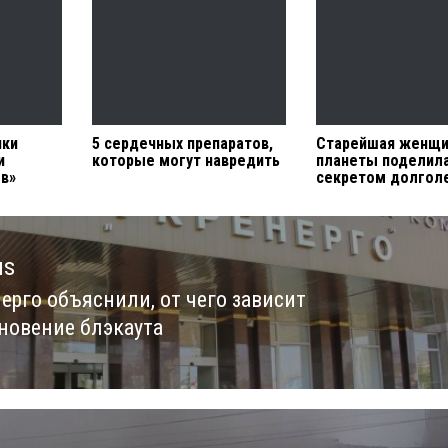
ики
5 сердечных препаратов,
Старейшая женщи
и
которые могут навредить
планеты поделил
ов»
секретом долгол
us
нерго объяснили, от чего зависит
us
новение блэкаута