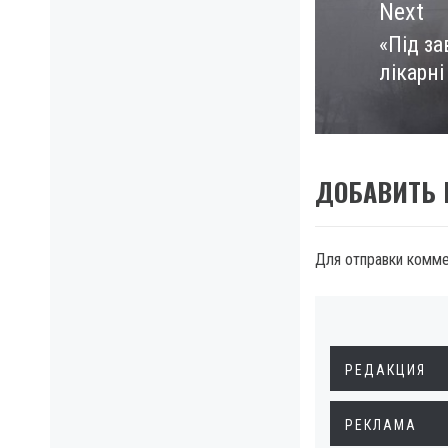
Next
«Під за
Next
лікарні
post:
ДОБАВИТЬ
Для отправки комм
РЕДАКЦИЯ
РЕКЛАМА