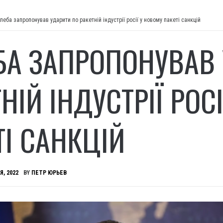
леба запропонував ударити по ракетній індустрії росії у новому пакеті санкцій
БА ЗАПРОПОНУВАВ
НІЙ ІНДУСТРІЇ РОС
ТІ САНКЦІЙ
Я, 2022
BY
ПЕТР ЮРЬЕВ