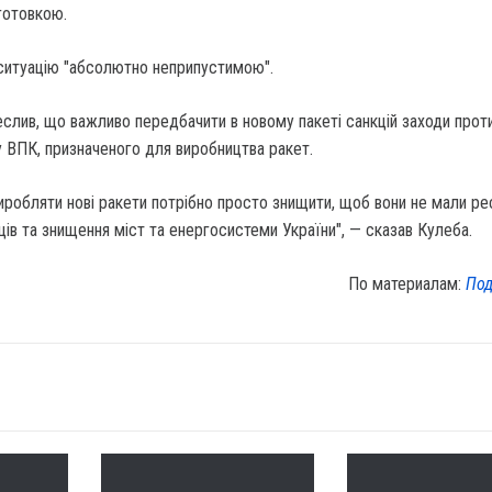
готовкою.
 ситуацію "абсолютно неприпустимою".
еслив, що важливо передбачити в новому пакеті санкцій заходи прот
 ВПК, призначеного для виробництва ракет.
иробляти нові ракети потрібно просто знищити, щоб вони не мали ре
ців та знищення міст та енергосистеми України", — сказав Кулеба.
По материалам:
Под