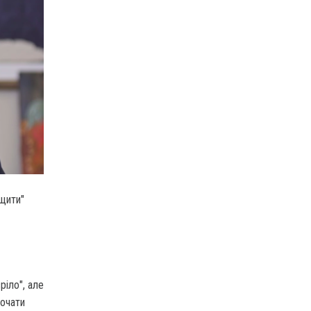
ищити"
ріло", але
почати