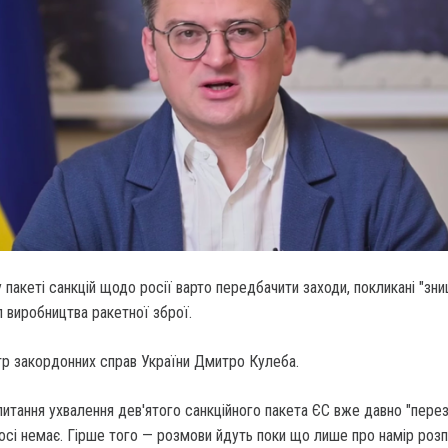
пакеті санкцій щодо росії варто передбачити заходи, покликані "зн
л виробництва ракетної зброї.
тр закордонних справ України Дмитро Кулеба.
питання ухвалення дев'ятого санкційного пакета ЄС вже давно "перез
осі немає. Гірше того — розмови йдуть поки що лише про намір роз