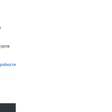
и
сурсів
робности