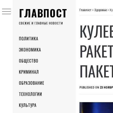
Skip
ГЛАВПОСТ
to
Главпост
>
Здоровье
>
Ку
content
КУЛЕ
СВЕЖИЕ И ГЛАВНЫЕ НОВОСТИ
Primary
ПОЛИТИКА
Menu
РАКЕТ
ЭКОНОМИКА
ОБЩЕСТВО
ПАКЕ
КРИМИНАЛ
ОБРАЗОВАНИЕ
PUBLISHED ON
23 НОЯБР
ТЕХНОЛОГИИ
КУЛЬТУРА