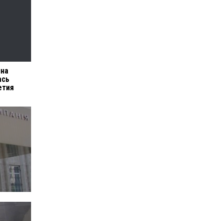
на
ась
етия