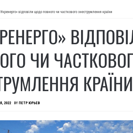
«Укренерго» відповіли щодо повного чи часткового знеструмлення країни
КРЕНЕРГО» ВІДПОВ
ОГО ЧИ ЧАСТКОВО
ТРУМЛЕННЯ КРАЇНИ
Я, 2022
BY
ПЕТР ЮРЬЕВ