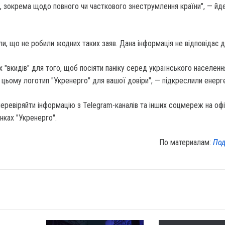
, зокрема щодо повного чи часткового знеструмлення країни", — йд
ли, що не робили жодних таких заяв. Дана інформація не відповідає д
 "вкидів" для того, щоб посіяти паніку серед українського населенн
цьому логотип "Укренерго" для вашої довіри", — підкреслили енерг
еревіряйти інформацію з Telegram-каналів та інших соцмереж на офі
нках "Укренерго".
По материалам:
Под