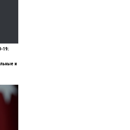
-19:
и
льные и