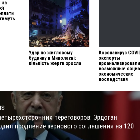
 за
ої
оплати
стимуть
Удар по житловому
Коронавирус COVID
будинку в Миколаєві:
эксперты
кількість жертв зросла
проанализировал
возможные социа
экономические
последствия
us
четырехсторонних переговоров: Эрдоган
us
рдил продление зернового соглашения на 120