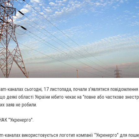
ram-каналах сьогодні, 17 листопада, почали з'являтися повідомлення 
 що деякі області України нібито чекає на "повне або часткове знест
их заяв не робили.
НАК "Укренерго".
am-каналах використовується логотип компанії "Укренерго" для пош