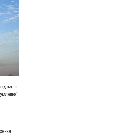
від імені
румлення".
ирення