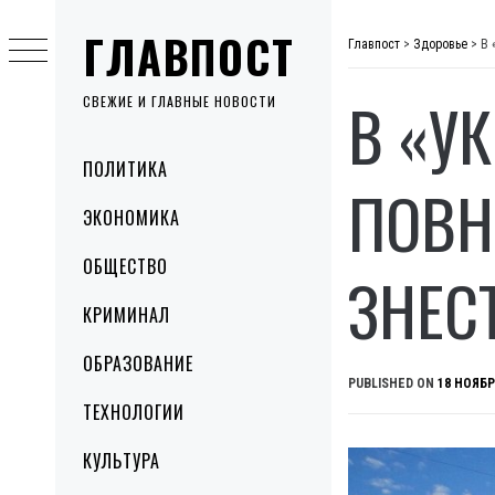
Skip
ГЛАВПОСТ
to
Главпост
>
Здоровье
>
В 
content
В «У
СВЕЖИЕ И ГЛАВНЫЕ НОВОСТИ
Primary
ПОЛИТИКА
Menu
ПОВН
ЭКОНОМИКА
ОБЩЕСТВО
ЗНЕС
КРИМИНАЛ
ОБРАЗОВАНИЕ
PUBLISHED ON
18 НОЯБР
ТЕХНОЛОГИИ
КУЛЬТУРА