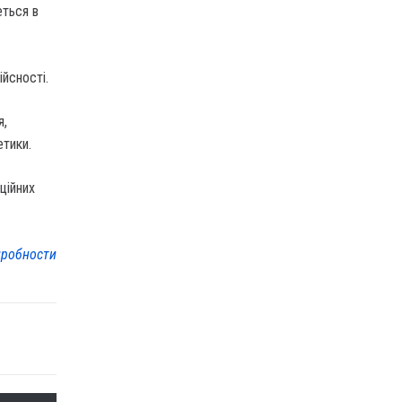
еться в
ійсності.
я,
етики.
ційних
робности