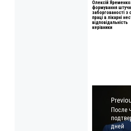
Олексій Яременко:
формування штучн
заборгованості з 
праці в лікарні не
відповідальність
керівники
Навигация
по
Previo
записям
После 
Previo
подтве
post:
дней