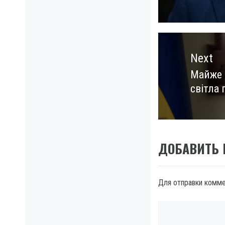
Next
Майже 
Next
світла 
post:
ДОБАВИТЬ
Для отправки комм