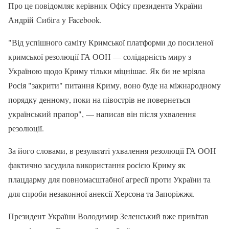
Про це повідомляє керівник Офісу президента України
Андрій Сибіга у Facebook.
"Від успішного саміту Кримської платформи до посиленої
кримської резолюції ГА ООН — солідарність миру з
Україною щодо Криму тільки міцнішає. Як би не мріяла
Росія "закрити" питання Криму, воно буде на міжнародному
порядку денному, поки на півострів не повернеться
український прапор", — написав він після ухвалення
резолюції.
За його словами, в результаті ухвалення резолюції ГА ООН
фактично засудила використання росією Криму як
плацдарму для повномасштабної агресії проти України та
для спроби незаконної анексії Херсона та Запоріжжя.
Президент України Володимир Зеленський вже привітав