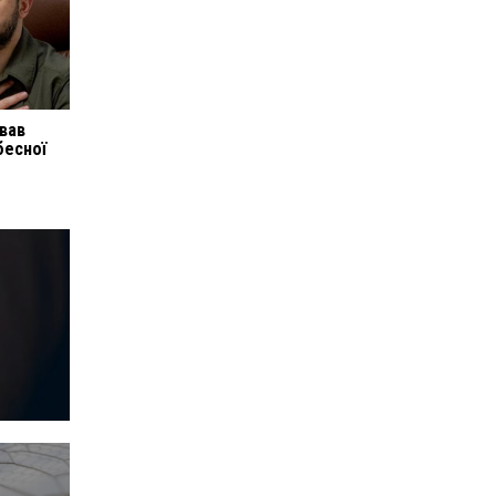
вав
бесної