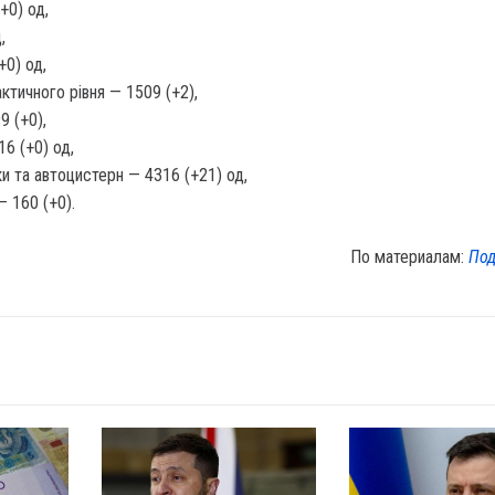
+0) од,
,
+0) од,
тичного рівня — 1509 (+2),
9 (+0),
16 (+0) од,
ки та автоцистерн — 4316 (+21) од,
— 160 (+0).
По материалам:
Под