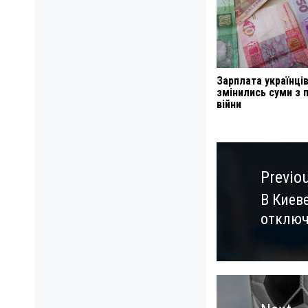
Зарплата українців
змінились суми з 
війни
Навигация
по
Previo
записям
В Киев
Previo
отключ
post: