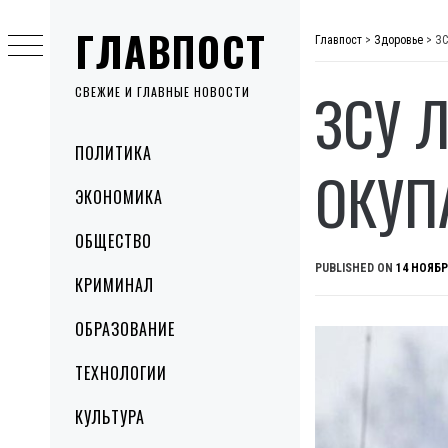
Skip
ГЛАВПОСТ
to
Главпост
>
Здоровье
>
ЗС
content
ЗСУ 
СВЕЖИЕ И ГЛАВНЫЕ НОВОСТИ
Primary
ПОЛИТИКА
Menu
ОКУП
ЭКОНОМИКА
ОБЩЕСТВО
PUBLISHED ON
14 НОЯБР
КРИМИНАЛ
ОБРАЗОВАНИЕ
ТЕХНОЛОГИИ
КУЛЬТУРА