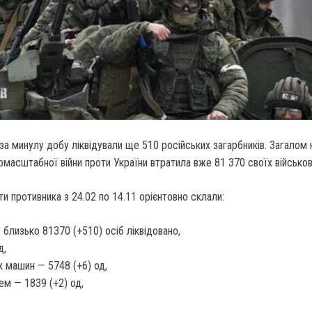
 за минулу добу ліквідували ще 510 російських загарбників.
Загалом к
омасштабної війни проти України втратила вже 81 370 своїх військов
ти противника з 24.02 по 14.11 орієнтовно склали:
близько 81370 (+510) осіб ліквідовано,
д,
 машин — 5748 (+6) од,
ем — 1839 (+2) од,