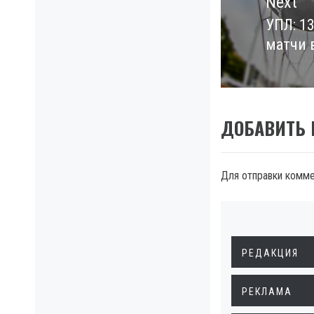
Next
УПЛ: 1
Next
матчи 
post:
ДОБАВИТЬ
Для отправки комм
РЕДАКЦИЯ
РЕКЛАМА