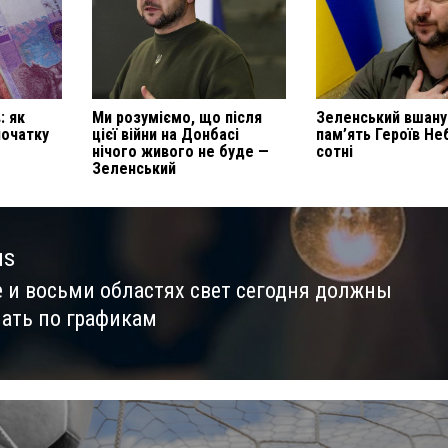
: як
Ми розуміємо, що після
Зеленський вшану
початку
цієї війни на Донбасі
пам’ять Героїв Не
нічого живого не буде —
сотні
Зеленський
us
е и восьми областях свет сегодня должны
us
ать по графикам