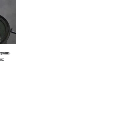
раїна-
их.