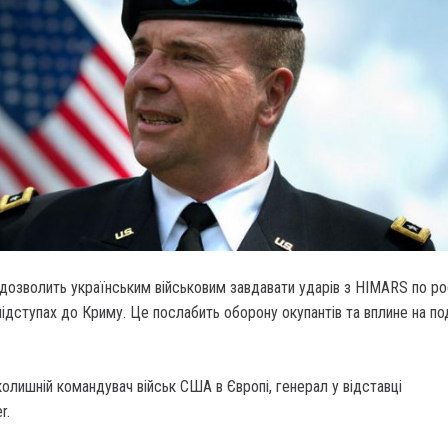
дозволить українським військовим завдавати ударів з HIMARS по ро
підступах до Криму. Це послабить оборону окупантів та вплине на п
олишній командувач військ США в Європі, генерал у відставці
r.