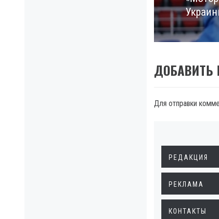
Next
Украин
post:
ДОБАВИТЬ
Для отправки комм
РЕДАКЦИЯ
РЕКЛАМА
КОНТАКТЫ