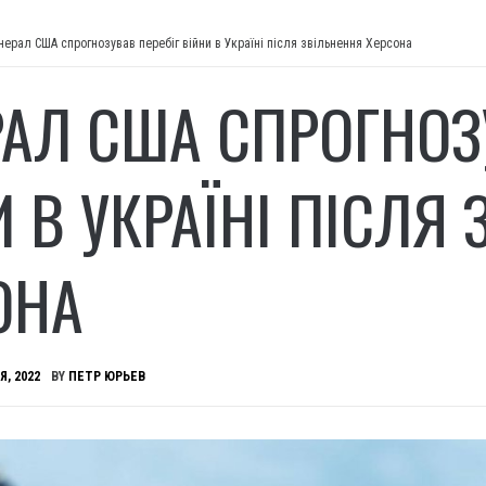
нерал США спрогнозував перебіг війни в Україні після звільнення Херсона
РАЛ США СПРОГНОЗ
И В УКРАЇНІ ПІСЛЯ
ОНА
Я, 2022
BY
ПЕТР ЮРЬЕВ