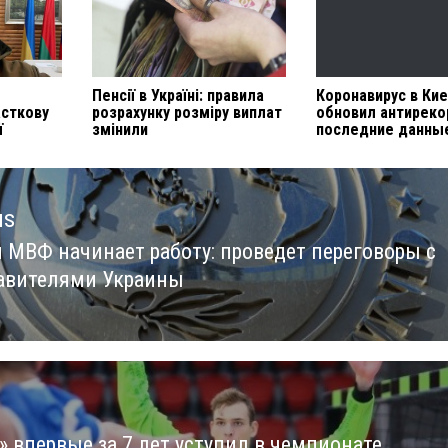
Пенсії в Україні: правила
Коронавирус в Ки
асткову
розрахунку розміру виплат
обновил антиреко
ї
змінили
последние данны
us
 МВФ начинает работу: проведет переговоры с
us
авителями Украины
» впервые за 7 лет уступил в чемпионате