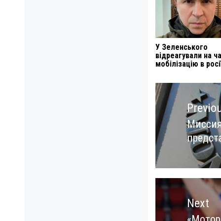
У Зеленського
відреагували на ч
мобілізацію в росі
Навигация
по
Previo
записям
Миссия
Previo
предст
post:
Next
«Мотор