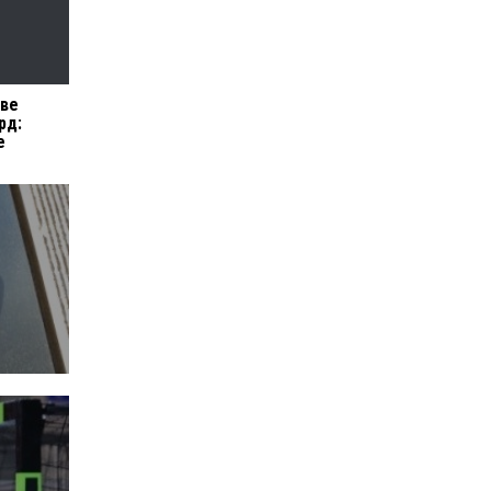
еве
рд:
е