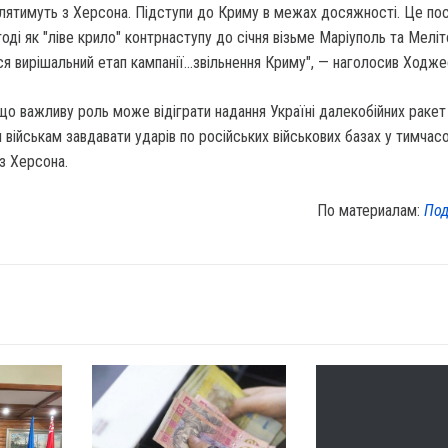
лятимуть з Херсона. Підступи до Криму в межах досяжності. Це по
тоді як "ліве крило" контрнаступу до січня візьме Маріуполь та Меліт
я вирішальний етап кампанії…звільнення Криму", — наголосив Ходже
 що важливу роль може відіграти надання Україні далекобійних раке
 військам завдавати ударів по російських військових базах у тимчас
з Херсона.
По материалам:
Под