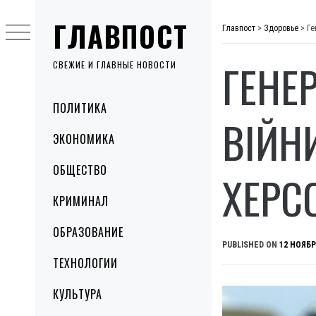
Skip
ГЛАВПОСТ
to
Главпост
>
Здоровье
>
Ге
content
ГЕНЕ
СВЕЖИЕ И ГЛАВНЫЕ НОВОСТИ
Primary
ПОЛИТИКА
Menu
ВІЙН
ЭКОНОМИКА
ОБЩЕСТВО
ХЕРС
КРИМИНАЛ
ОБРАЗОВАНИЕ
PUBLISHED ON
12 НОЯБР
ТЕХНОЛОГИИ
КУЛЬТУРА