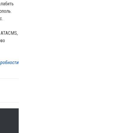
слабить
ополь.
с.
т ATACMS,
ово
робности