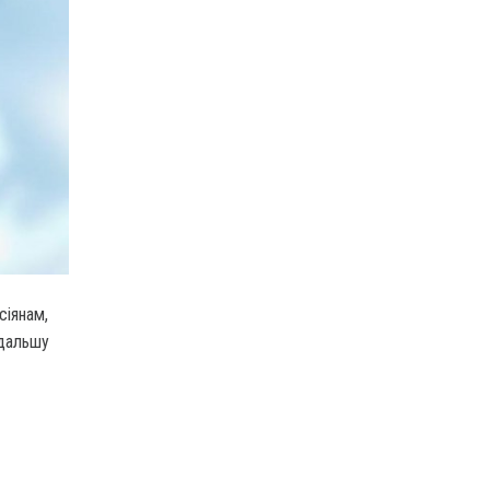
сіянам,
одальшу