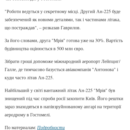
"Роботи ведуться у секретному місці. Другий Ан-225 буде
забезпечений як новими деталями, так і частинами літака,
що постраждав", – розказав Гаврилов.
За його словами, друга "Мрія" готова уже на 30%. Вартість
будівництва оцінюється в 500 млн євро.
Зібрати гроші допоможе міжнародний аеропорт Лейпциг/
Галле, де тимчасово базується авіакомпанія "Антонова" і
куди часто літав Ан-225.
Найбільший у світі вантажний літак Ан-225 "Мрія" був
знищений під час спроби росії захопити Київ. Його рештки
зараз знаходяться в напівзруйнованому ангарі на території
аеродрому в Гостомелі.
По материалам:
Подробности