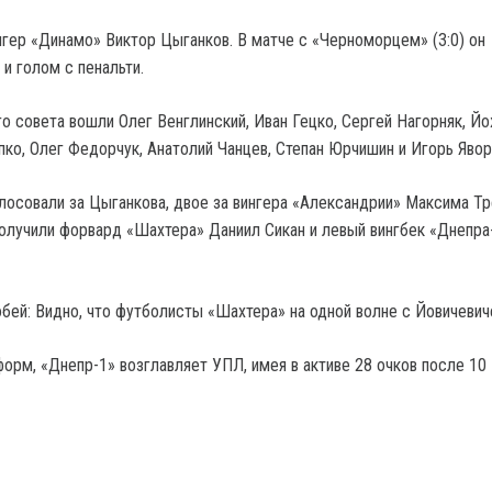
нгер «Динамо» Виктор Цыганков. В матче с «Черноморцем» (3:0) он
и голом с пенальти.
го совета вошли Олег Венглинский, Иван Гецко, Сергей Нагорняк, Й
пко, Олег Федорчук, Анатолий Чанцев, Степан Юрчишин и Игорь Явор
олосовали за Цыганкова, двое за вингера «Александрии» Максима Тр
получили форвард «Шахтера» Даниил Сикан и левый вингбек «Днепра
обей: Видно, что футболисты «Шахтера» на одной волне с Йовичеви
орм, «Днепр-1» возглавляет УПЛ, имея в активе 28 очков после 10