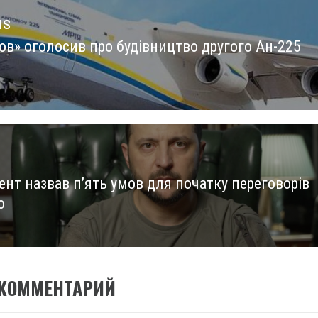
us
ов» оголосив про будівництво другого Ан-225
us
ент назвав п’ять умов для початку переговорів
ю
 КОММЕНТАРИЙ