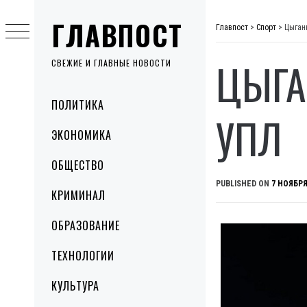
Skip
ГЛАВПОСТ
to
Главпост
>
Спорт
>
Цыган
content
ЦЫГА
СВЕЖИЕ И ГЛАВНЫЕ НОВОСТИ
Primary
ПОЛИТИКА
Menu
УПЛ
ЭКОНОМИКА
ОБЩЕСТВО
PUBLISHED ON
7 НОЯБРЯ
КРИМИНАЛ
ОБРАЗОВАНИЕ
ТЕХНОЛОГИИ
КУЛЬТУРА