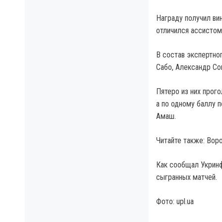
Награду получил ви
отличился ассистом 
В состав экспертно
Сабо, Александр Со
Пятеро из них прог
а по одному баллу 
Амаш.
Читайте также: Вор
Как сообщал Укринф
сыгранных матчей.
Фото: upl.ua