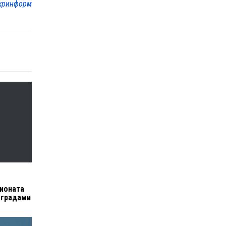
кринформ
ионата
аградами