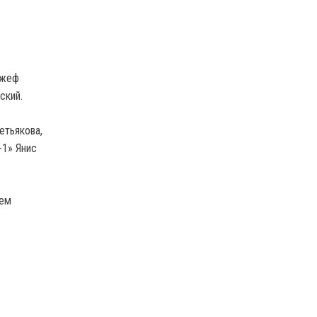
ожеф
ский.
етьякова,
-1» Янис
чем