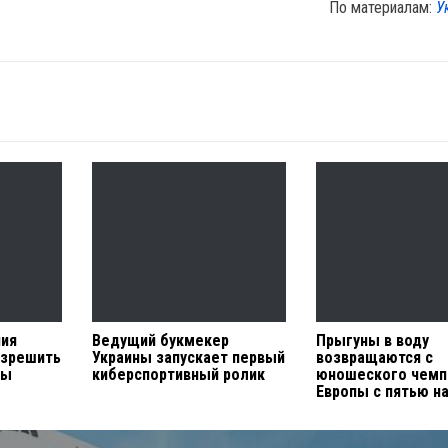
По материалам:
У
ния
Ведущий букмекер
Прыгуны в воду
азрешить
Украины запускает первый
возвращаются с
ны
киберспортивный ролик
юношеского чемп
Европы с пятью н