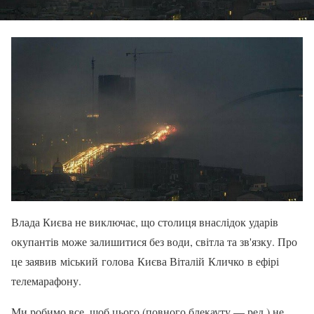
Влада Києва не виключає, що столиця внаслідок ударів
окупантів може залишитися без води, світла та зв'язку. Про
це заявив міський голова Києва Віталій Кличко в ефірі
телемарафону.
Ми робимо все, щоб цього (повного блекауту — ред.) не