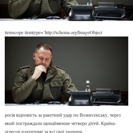
itemscope itemtype=’http://schema.org/ImageObject
росія відповість за ракетний удар по Вознесенську, через
який постраждали щонайменше четверо дітей. Країна-
агресор платитиме за всі свої злочини.