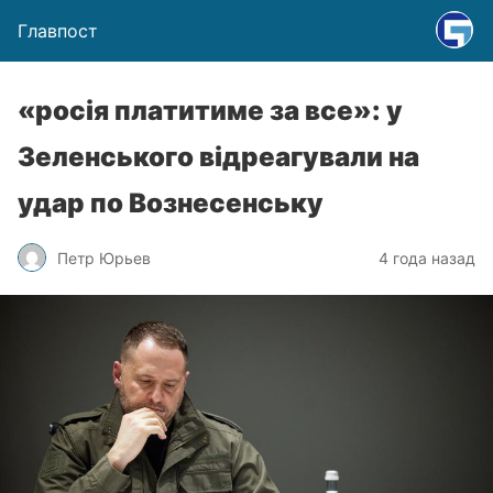
Главпост
«росія платитиме за все»: у
Зеленського відреагували на
удар по Вознесенську
Петр Юрьев
4 года назад