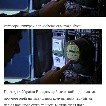
itemscope itemtype=’http://schema.org/ImageObject
Президент України Володимир Зеленський підписав закон
про мораторій на підвищення комунальних тарифів на
період воєнного стану та шість місяців після його