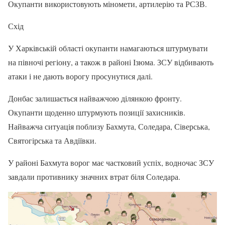
Окупанти використовують міномети, артилерію та РСЗВ.
Схід
У Харківській області окупанти намагаються штурмувати
на півночі регіону, а також в районі Ізюма. ЗСУ відбивають
атаки і не дають ворогу просунутися далі.
Донбас залишається найважчою ділянкою фронту.
Окупанти щоденно штурмують позиції захисників.
Найважча ситуація поблизу Бахмута, Соледара, Сіверська,
Святогірська та Авдіївки.
У районі Бахмута ворог має частковий успіх, водночас ЗСУ
завдали противнику значних втрат біля Соледара.