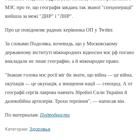
МЗС про те, що географія завдань так званої "спецоперації"
вийшла за межі "ДНР" і "ЛНР".
Про це повідомляє радник керівника ОП у Twitter.
За словами Подоляка, вочевидь, що у Московському
державному інституті міжнародних відносин мзс рф погано
викладали не лише географію, а й міжнародне право.
"Інакше голова мзс росії міг би знати, що війна — це війна,
окупація — це окупація, а знищення нації — геноцид. А от
географії сергія лаврова навчать Збройні Сили України й
далекобійна артилерія. Трохи терпіння", — написав він.
По материалам:
Подробности
Категории:
Здоровье