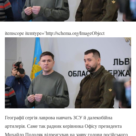
itemscope itemtype=’http://schema.org/ImageObject
Географії сергія лаврова навчать ЗСУ й далекобійна
артилерія. Саме так радник керівника Офісу президента
Михайло Подоляк відреагував на заяву голови російського