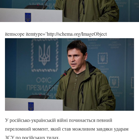
itemscope itemtype=’http://schema.org/ImageObject
У російсько-українській війні починається певний
переломний момент, який став можливим завдяки ударам
ЗСУ по російських тилах.