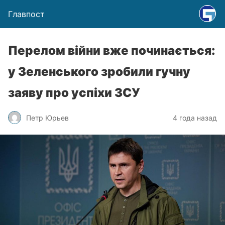
Главпост
Перелом війни вже починається:
у Зеленського зробили гучну
заяву про успіхи ЗСУ
Петр Юрьев
4 года назад