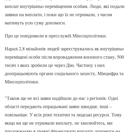
виплат внутрішньо переміщеним особам. Люди, які подали
заявки на виплати, і поки що їх не отримали, з часом
матимуть усю суму допомоги.
Про це повідомили в пресслужбі Мінсоцполітики.
Наразі 2,8 мільйонів людей зареєструвались як внутрішньо
переміщені особи після впровадження воєнного стану, 500
тисяч з яких зробили це через Дію. Частину з них
доопрацьовують органи соціального захисту, Мінцифра та
Мінсоцполітики.
"Також ще не всі заяви надійшли до нас з регіонів. Одні
області передають опрацьовані заяви швидше, інші –
повільніше. У всіх різні технічні та людські ресурси. Тому
якщо ви ще не отримали виплату, не хвилюйтесь, ми
продовжуємо в травні фінансувати виплату допомоги на