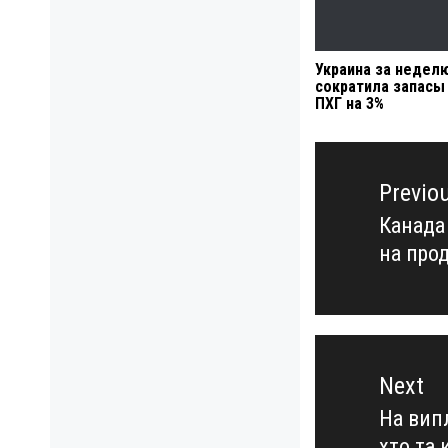
Украина за недел
сократила запасы 
ПХГ на 3%
Навигация
по
Previo
записям
Канада
Previo
на про
post:
Next
На вип
Next
хто та