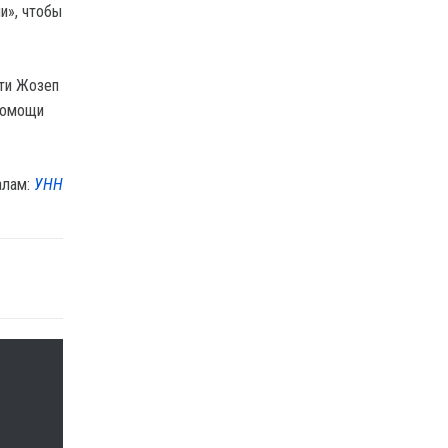
и», чтобы
сти Жозеп
 помощи
алам:
УНН