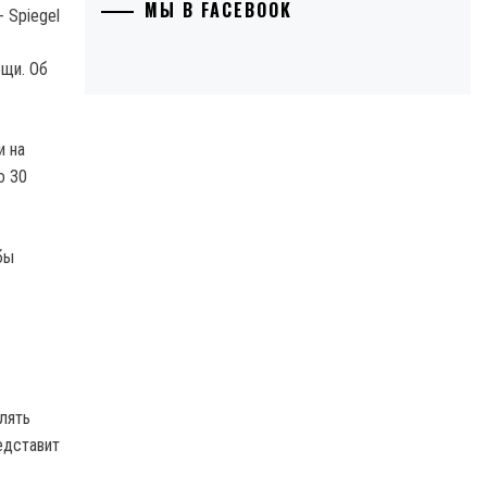
МЫ В FACEBOOK
ощи.
Об
и на
о 30
бы
лять
едставит