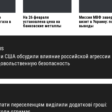
ю
На 26 февраля
Миссия МВФ заве
газа в
установлена цена на
визит в Украину: 
банковские металлы
выводы
us
 и США обсудили влияние российской агрессии
us
довольственную безопасность
лати переселенцям виділили додаткові гроші:
 коли отримає