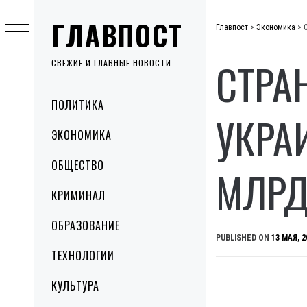
Skip
ГЛАВПОСТ
to
Главпост
>
Экономика
>
content
СТРА
СВЕЖИЕ И ГЛАВНЫЕ НОВОСТИ
Primary
ПОЛИТИКА
Menu
УКРА
ЭКОНОМИКА
ОБЩЕСТВО
МЛРД
КРИМИНАЛ
ОБРАЗОВАНИЕ
PUBLISHED ON
13 МАЯ, 2
ТЕХНОЛОГИИ
КУЛЬТУРА