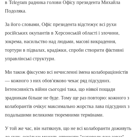
в Telegram радника голови Офісу президента Михайла
Подоляка.
За його словами, Офіс президента відстежує всі рухи
російських окупантів в Херсонській області і злочини,
зокрема, насильство над людьми, масові викрадення,
тортури в підвалах, крадіжки, спроби створити фіктивні
управлінські структури.
Ми також фіксуємо всі нечисленні імена колабораціоністів
— кожного з них обов'язково чекає ряд підсудних.
Інтенсивність війни сьогодні така, що ніякої пощади
зрадникам більше не буде. Тому ще раз повторю: кожного з
колаборантів очікує максимально жорстка лава підсудних з
подальшими великими тюремними термінами.
У той же час, він натякнув, що не всі колаборанти доживуть
до суду, оскільки можуть отримати "нагороду вже зараз".