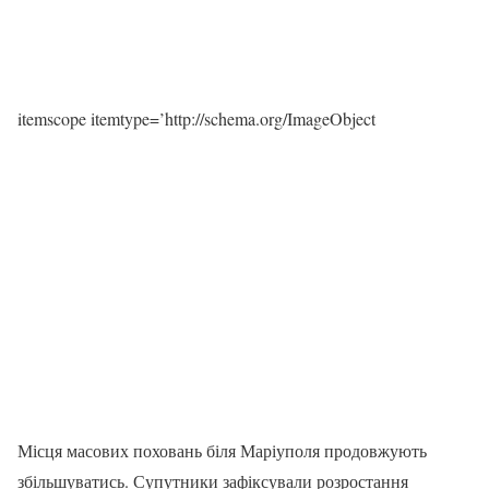
itemscope itemtype=’http://schema.org/ImageObject
Місця масових поховань біля Маріуполя продовжують
збільшуватись. Супутники зафіксували розростання