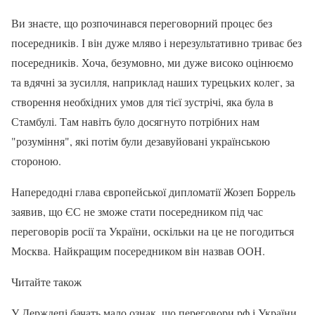
Ви знаєте, що розпочинався переговорний процес без
посередників. І він дуже мляво і нерезультативно триває без
посередників. Хоча, безумовно, ми дуже високо оцінюємо
та вдячні за зусилля, наприклад наших турецьких колег, за
створення необхідних умов для тієї зустрічі, яка була в
Стамбулі. Там навіть було досягнуто потрібних нам
"розуміння", які потім були дезавуйовані українською
стороною.
Напередодні глава європейської дипломатії Жозеп Боррель
заявив, що ЄС не зможе стати посередником під час
переговорів росії та України, оскільки на це не погодиться
Москва. Найкращим посередником він назвав ООН.
Читайте також
У Держдепі бачать мало ознак, що переговори рф і України