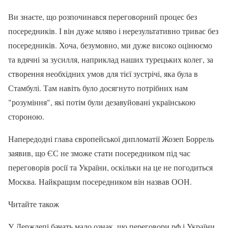
Ви знаєте, що розпочинався переговорний процес без
посередників. І він дуже мляво і нерезультативно триває без
посередників. Хоча, безумовно, ми дуже високо оцінюємо
та вдячні за зусилля, наприклад наших турецьких колег, за
створення необхідних умов для тієї зустрічі, яка була в
Стамбулі. Там навіть було досягнуто потрібних нам
"розуміння", які потім були дезавуйовані українською
стороною.
Напередодні глава європейської дипломатії Жозеп Боррель
заявив, що ЄС не зможе стати посередником під час
переговорів росії та України, оскільки на це не погодиться
Москва. Найкращим посередником він назвав ООН.
Читайте також
У Держдепі бачать мало ознак, що переговори рф і України