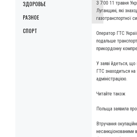
З 7:00 11 травня Ук
ЗДОРОВЬЕ
Луганщині, які знах
РАЗНОЕ
газотранспортної си
СПОРТ
Оператор ГТС Украї
подальше транспорту
прикордонну компрес
У заяві йдеться, що 
ГТС знаходиться на 
адміністрацією.
Читайте також
Польща заявила про 
Втручання окупаційн
несанкціонованими в