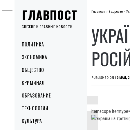
Skip
ГЛАВПОСТ
to
Главпост
>
Здоровье
>
Ук
content
УКРА
СВЕЖИЕ И ГЛАВНЫЕ НОВОСТИ
Primary
ПОЛИТИКА
Menu
РОСІ
ЭКОНОМИКА
ОБЩЕСТВО
PUBLISHED ON
10 МАЯ, 2
КРИМИНАЛ
ОБРАЗОВАНИЕ
ТЕХНОЛОГИИ
itemscope itemtype=
КУЛЬТУРА