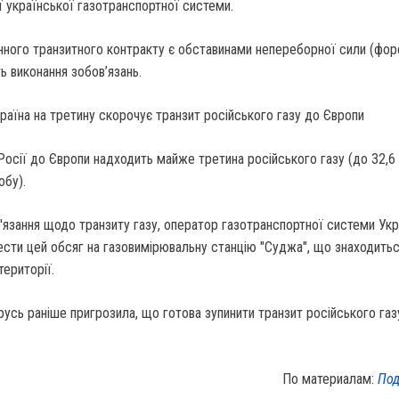
ї української газотранспортної системи.
чинного транзитного контракту є обставинами непереборної сили (фо
виконання зобов’язань.
осії до Європи надходить майже третина російського газу (до 32,6
обу).
язання щодо транзиту газу, оператор газотранспортної системи Укр
сти цей обсяг на газовимірювальну станцію "Суджа", що знаходитьс
території.
усь раніше пригрозила, що готова зупинити транзит російського газ
По материалам:
Под