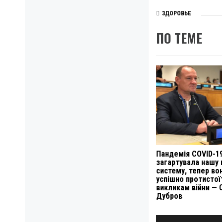
ЗДОРОВЬЕ
ПО ТЕМЕ
Пандемія COVID-1
загартувала нашу
систему, тепер во
успішно протистої
викликам війни — 
Дубров
Навигация