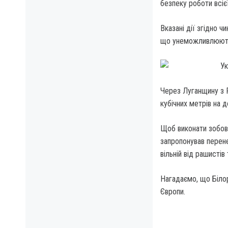
безпеку роботи всіє
Вказані дії згідно 
що унеможливлюють 
Через Луганщину з Р
кубічних метрів на д
Щоб виконати зобов'
запропонував перене
вільній від рашистів 
Нагадаємо, що Білор
Європи.