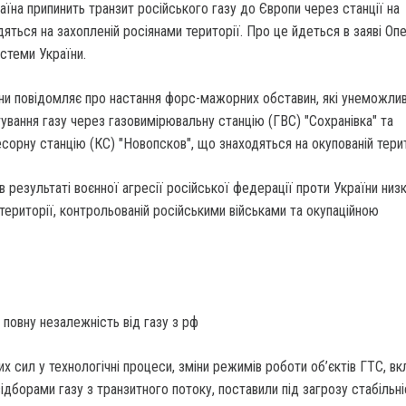
раїна припинить транзит російського газу до Європи через станції на
одяться на захопленій росіянами території. Про це йдеться в заяві Оп
стеми України.
ни повідомляє про настання форс-мажорних обставин, які унеможл
вання газу через газовимірювальну станцію (ГВС) "Сохранівка" та
орну станцію (КС) "Новопсков", що знаходяться на окупованій терит
в результаті воєнної агресії російської федерації проти України низк
території, контрольованій російськими військами та окупаційною
повну незалежність від газу з рф
их сил у технологічні процеси, зміни режимів роботи об’єктів ГТС, в
ідборами газу з транзитного потоку, поставили під загрозу стабільні