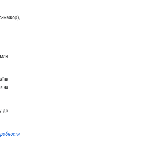
рс-мажор),
 млн
аїни
я на
у до
робности