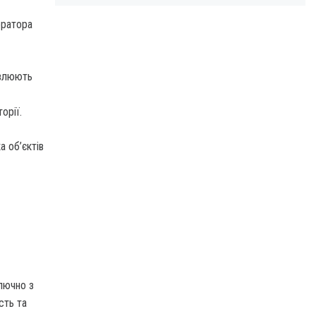
ератора
ивлюють
орії.
а об’єктів
ключно з
сть та