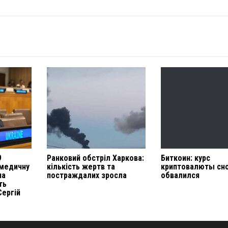
9
Ранковий обстріл Харкова:
Биткоин: курс
 медичну
кількість жертв та
криптовалюты сн
на
постраждалих зросла
обвалился
ть
Сергій