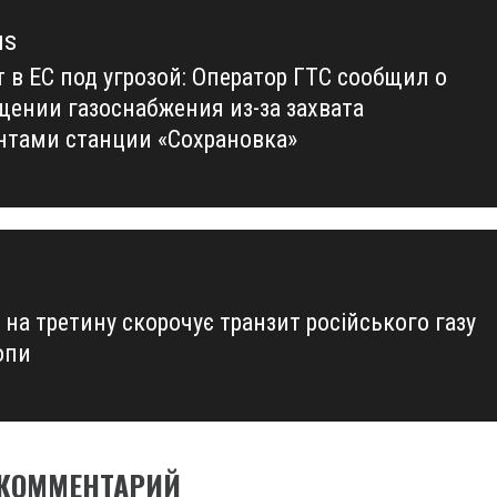
us
 в ЕС под угрозой: Оператор ГТС сообщил о
us
щении газоснабжения из-за захвата
нтами станции «Сохрановка»
 на третину скорочує транзит російського газу
опи
 КОММЕНТАРИЙ