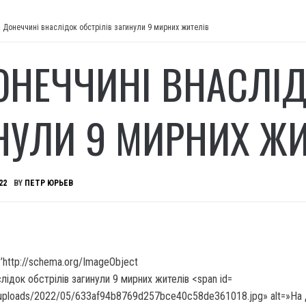
 Донеччині внаслідок обстрілів загинули 9 мирних жителів
ОНЕЧЧИНІ ВНАСЛІД
НУЛИ 9 МИРНИХ ЖИ
22
BY
ПЕТР ЮРЬЕВ
’http://schema.org/ImageObject
/uploads/2022/05/633af94b8769d257bce40c58de361018.jpg» alt=»На 