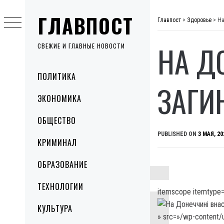
Skip
ГЛАВПОСТ
to
Главпост
>
Здоровье
>
На
content
НА Д
СВЕЖИЕ И ГЛАВНЫЕ НОВОСТИ
Primary
ПОЛИТИКА
Menu
ЗАГИ
ЭКОНОМИКА
ОБЩЕСТВО
PUBLISHED ON
3 МАЯ, 20
КРИМИНАЛ
ОБРАЗОВАНИЕ
ТЕХНОЛОГИИ
itemscope itemtype=
КУЛЬТУРА
» src=»/wp-content