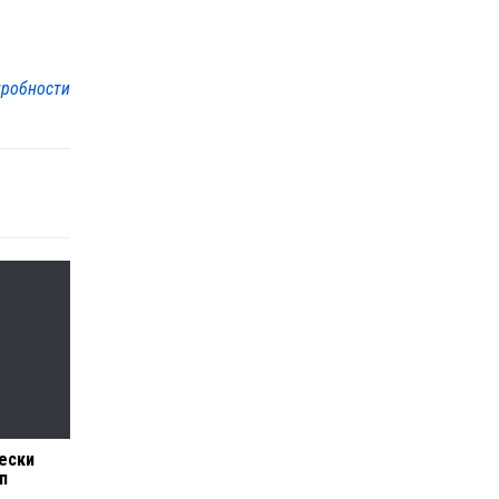
робности
ески
п