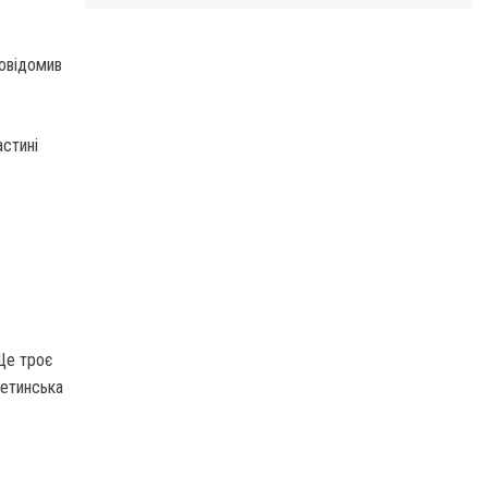
повідомив
астині
Ще троє
ретинська