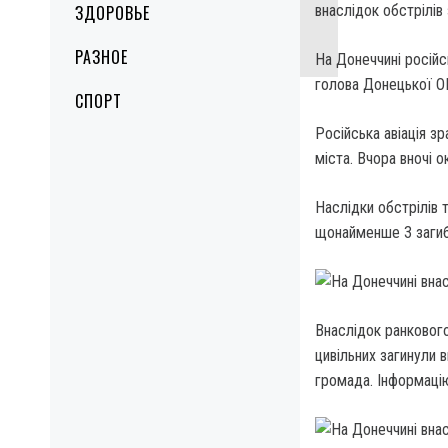
ЗДОРОВЬЕ
внаслідок обстрілів
РАЗНОЕ
На Донеччині російс
голова Донецької О
СПОРТ
Російська авіація з
міста. Вчора вночі 
Наслідки обстрілів 
щонайменше 3 загибл
Внаслідок ранкового
цивільних загинули 
громада. Інформаці