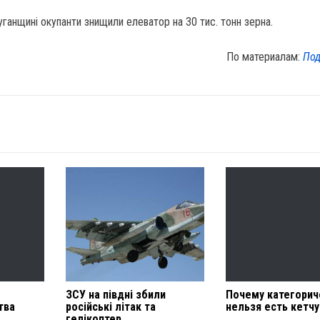
ганщині окупанти знищили елеватор на 30 тис. тонн зерна.
По материалам:
Под
ЗСУ на півдні збили
Почему категорич
тва
російські літак та
нельзя есть кетчу
гелікоптер