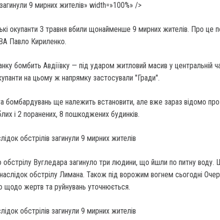
 загинули 9 мирних жителів» width=»100%» />
ькі окупанти 3 травня вбили щонайменше 9 мирних жителів. Про це 
ВА Павло Кириленко.
ранку бомбить Авдіївку — під ударом житловий масив у центральній ч
окупанти на цьому ж напрямку застосували "Гради".
та бомбардувань ще належить встановити, але вже зараз відомо про
их і 2 поранених, 8 пошкоджених будинків.
 обстрілу Вугледара загинуло три людини, що йшли по питну воду. 
внаслідок обстрілу Лимана. Також під ворожим вогнем сьогодні Оче
ю щодо жертв та руйнувань уточнюється.