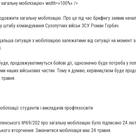
загальну мобілізацію» width=»100%» />
одовжити загальну мобілізацію. Про це під час брифінгу заявив нача
лу штабу командування Сухопутних військ ЗСУ Роман Горбач.
дальша ситуація з мобілізацією залежатиме від ситуації на момент з
.
уде, продовжуватимуться бойові дії, однозначно буде потреба у поп
ими наших військових частин. Тому я думаю, керівництвом буде про
 травня.
обілізації студентів і викладачів профтехосвіти
ленського №69/202 про загальну мобілізацію було підписано 24 лют
ького вторгнення. Закінчитися мобілізація має 24 травня.