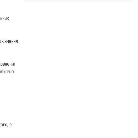
льник
акінчення
овненні
довжено
ого, в