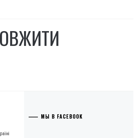
ДОВЖИТИ
МЫ В FACEBOOK
раїні