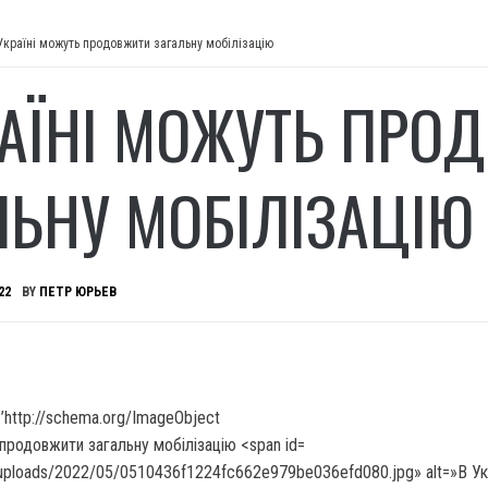
Україні можуть продовжити загальну мобілізацію
РАЇНІ МОЖУТЬ ПРО
ЛЬНУ МОБІЛІЗАЦІЮ
22
BY
ПЕТР ЮРЬЕВ
’http://schema.org/ImageObject
/uploads/2022/05/0510436f1224fc662e979be036efd080.jpg» alt=»В Ук