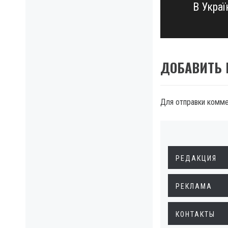
В Укра
Next
post:
ДОБАВИТЬ
Для отправки комм
РЕДАКЦИЯ
РЕКЛАМА
КОНТАКТЫ