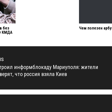
в без
Чем полезен арбу
 у КМДА
us
строил информблокаду Мариуполя: жители
us
верят, что россия взяла Киев