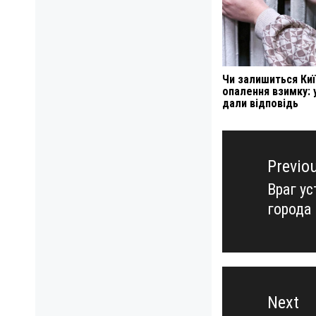
Чи залишиться Киї
опалення взимку:
дали відповідь
Навигация
по
Previo
записям
Враг у
Previo
города 
post:
Next