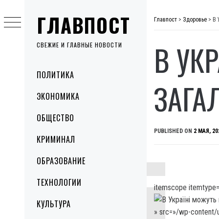
Skip
ГЛАВПОСТ
to
Главпост
>
Здоровье
>
В 
content
В УК
СВЕЖИЕ И ГЛАВНЫЕ НОВОСТИ
Primary
ПОЛИТИКА
Menu
ЗАГА
ЭКОНОМИКА
ОБЩЕСТВО
PUBLISHED ON
2 МАЯ, 20
КРИМИНАЛ
ОБРАЗОВАНИЕ
ТЕХНОЛОГИИ
itemscope itemtype=
КУЛЬТУРА
» src=»/wp-content