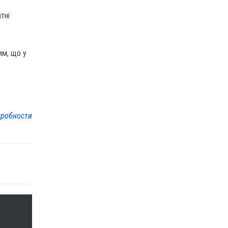
тні
им, що у
робности