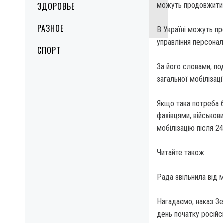
ЗДОРОВЬЕ
можуть продовжити 
РАЗНОЕ
В Україні можуть пр
управління персона
СПОРТ
За його словами, по
загальної мобілізації
Якщо така потреба б
фахівцями, військов
мобілізацію після 24
Читайте також
Рада звільнила від м
Нагадаємо, наказ Зе
день початку російс