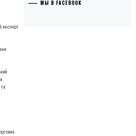
МЫ В FACEBOOK
ий експорт
зня
ький
а
 та
торгових