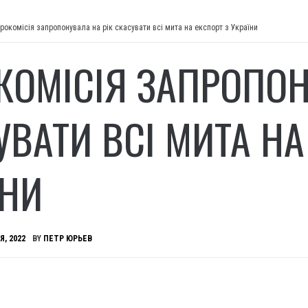
рокомісія запропонувала на рік скасувати всі мита на експорт з України
КОМІСІЯ ЗАПРОПОН
УВАТИ ВСІ МИТА НА
ЇНИ
Я, 2022
BY
ПЕТР ЮРЬЕВ