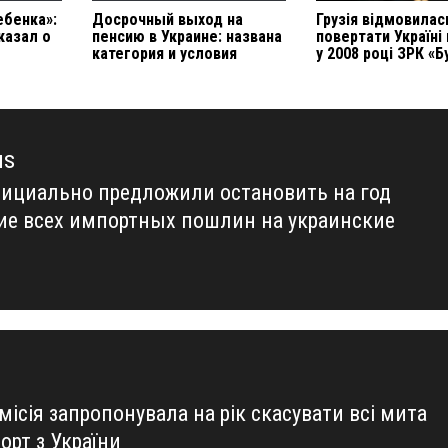
ебенка»:
Досрочный выход на
Грузія відмовилас
казал о
пенсию в Украине: названа
повертати Україні
категория и условия
у 2008 році ЗРК «Б
us
фициально предложили остановить на год
us
ие всех импортных пошлин на украинские
ісія запропонувала на рік скасувати всі мита
орт з України