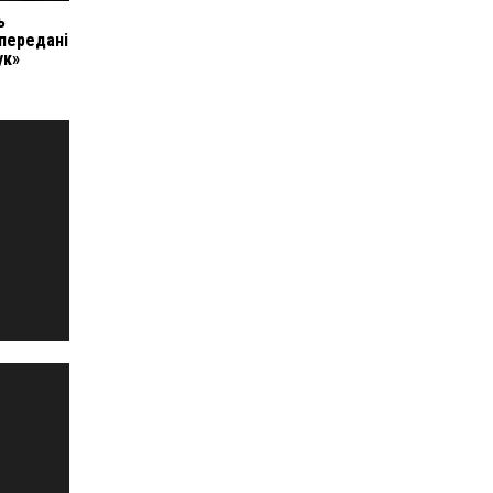
ь
 передані
ук»