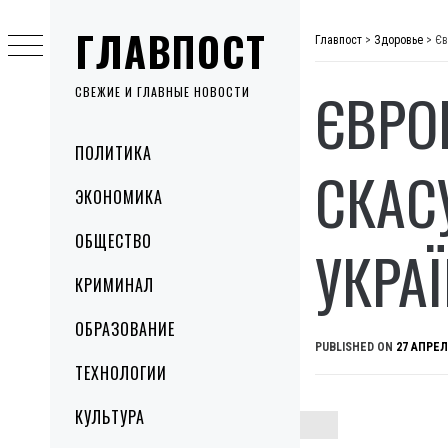
Skip
ГЛАВПОСТ
to
Главпост
>
Здоровье
>
Єв
content
ЄВРО
СВЕЖИЕ И ГЛАВНЫЕ НОВОСТИ
Primary
ПОЛИТИКА
Menu
СКАС
ЭКОНОМИКА
ОБЩЕСТВО
УКРА
КРИМИНАЛ
ОБРАЗОВАНИЕ
PUBLISHED ON
27 АПРЕЛ
ТЕХНОЛОГИИ
КУЛЬТУРА