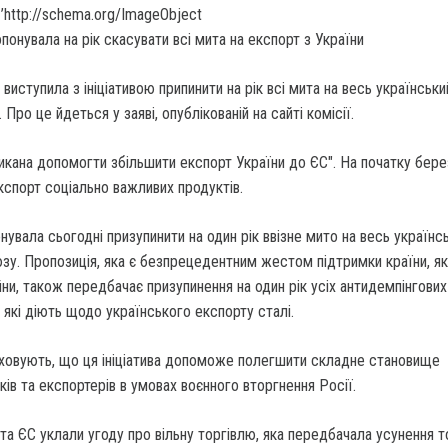
’http://schema.org/ImageObject
виступила з ініціативою припинити на рік всі мита на весь українськ
Про це йдеться у заяві, опублікованій на сайті комісії.
икана допомогти збільшити експорт України до ЄС". На початку бере
кспорт соціально важливих продуктів.
нувала сьогодні призупинити на один рік ввізне мито на весь українс
у. Пропозиція, яка є безпрецедентним жестом підтримки країни, як
йни, також передбачає призупинення на один рік усіх антидемпінгових
, які діють щодо українського експорту сталі.
аховують, що ця ініціатива допоможе полегшити складне становище
ків та експортерів в умовах воєнного вторгнення Росії.
 та ЄС уклали угоду про вільну торгівлю, яка передбачала усунення 