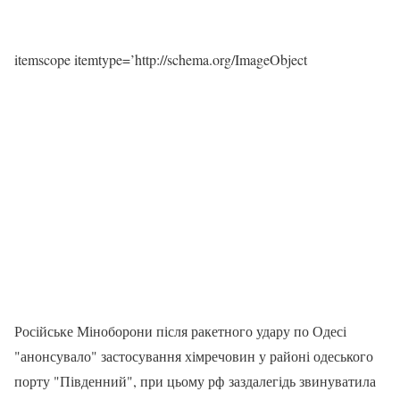
itemscope itemtype=’http://schema.org/ImageObject
Російське Міноборони після ракетного удару по Одесі
"анонсувало" застосування хімречовин у районі одеського
порту "Південний", при цьому рф заздалегідь звинуватила