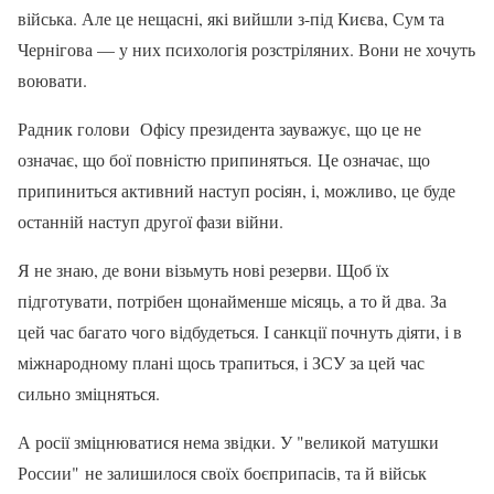
війська. Але це нещасні, які вийшли з-під Києва, Сум та
Чернігова — у них психологія розстріляних. Вони не хочуть
воювати.
Радник голови Офісу президента зауважує, що це не
означає, що бої повністю припиняться. Це означає, що
припиниться активний наступ росіян, і, можливо, це буде
останній наступ другої фази війни.
Я не знаю, де вони візьмуть нові резерви. Щоб їх
підготувати, потрібен щонайменше місяць, а то й два. За
цей час багато чого відбудеться. І санкції почнуть діяти, і в
міжнародному плані щось трапиться, і ЗСУ за цей час
сильно зміцняться.
А росії зміцнюватися нема звідки. У "великой матушки
России" не залишилося своїх боєприпасів, та й військ