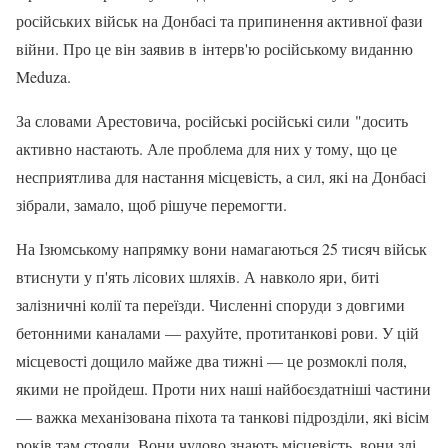
російських військ на Донбасі та припинення активної фази
війни. Про це він заявив в інтерв'ю російському виданню
Meduza.
За словами Арестовича, російські російські сили "досить
активно настають. Але проблема для них у тому, що це
несприятлива для настання місцевість, а сил, які на Донбасі
зібрали, замало, щоб рішуче перемогти.
На Ізюмському напрямку вони намагаються 25 тисяч військ
втиснути у п'ять лісових шляхів. А навколо яри, биті
залізничні колії та переїзди. Численні споруди з довгими
бетонними каналами — рахуйте, протитанкові рови. У цій
місцевості дощило майже два тижні — це розмоклі поля,
якими не пройдеш. Проти них наші найбоєздатніші частини
— важка механізована піхота та танкові підрозділи, які вісім
років там стояли. Вони чудово знають місцевість, вони злі