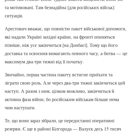
та мотивовані. Там безнадійна [для російських військ]
ситуація.
Арестович вважає, що повністю пакет військової допомоги,
які надали Україні західні країни, на фронті опиняться
пізніше, ніж усе закінчиться [на Донбасі]. Тому що його
доставка та освоєння вимагають певного часу, а битва — це
максимум два-три тижні від її початку.
Звичайно, перша частина пакету встигне приїхати та
зіграти свою роль. Але через два-три тижні закінчиться цей
наступ. А разом з ним, цілком можливо, закінчиться й
активна фаза війни, бо російським військам більше нема
чим наступати.
Те, що вони зараз зібрали, це передостанні оперативні
резерви. Є ще в районі Білгорода — Валуєк десь 15 тисяч