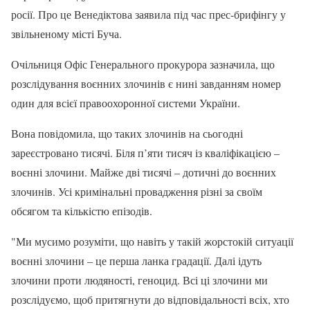
росії. Про це Венедіктова заявила під час прес-брифінгу у
звільненому місті Буча.
Очільниця Офіс Генерального прокурора зазначила, що
розслідування воєнних злочинів є нині завданням номер
один для всієї правоохоронної системи України.
Вона повідомила, що таких злочинів на сьогодні
зареєстровано тисячі. Біля п’яти тисяч із кваліфікацією –
воєнні злочини. Майже дві тисячі – дотичні до воєнних
злочинів. Усі кримінальні провадження різні за своїм
обсягом та кількістю епізодів.
"Ми мусимо розуміти, що навіть у такій жорстокій ситуації
воєнні злочини – це перша ланка градації. Далі ідуть
злочини проти людяності, геноцид. Всі ці злочини ми
розслідуємо, щоб притягнути до відповідальності всіх, хто