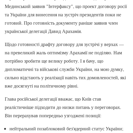
Мединський заявив "Інтерфаксу", що проект договору росії
та України для винесення на зустріч президентів поки не
готовий. Про готовність документу раніше заявив член
української делегації Давид Арахамія.
Щодо готовності драфту договору для зустрічі у верхах —
на превеликий жаль оптимізму Арахамії не поділяю. Нам
потрібно зробити ще велику роботу. І я бачу, що
дипломатичні та військові служби України, на мою думку,
сильно відстають у реалізації навіть тих домовленостей, які
вже досягнуті на політичному рівні.
Глава російської делегації вважає, що Київ став
реалістичніше підходити до низки питань у переговорах.
Він перерахував попередньо узгоджені позиції:
нейтральний позаблоковий без'ядерний статус України;