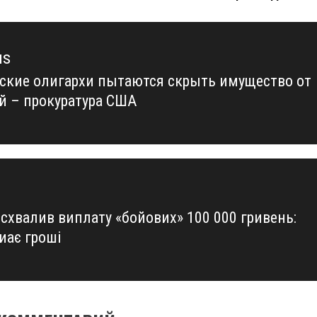
us
ские олигархи пытаются скрыть имущество от
us
й – прокуратура США
 схвалив виплату «бойових» 100 000 гривень:
иає гроші