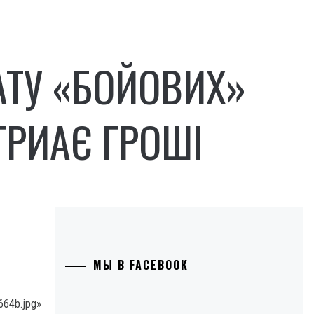
АТУ «БОЙОВИХ»
ТРИАЄ ГРОШІ
МЫ В FACEBOOK
664b.jpg»