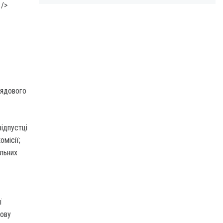
 />
рядового
відпустці
омісії;
альних
ї
зову