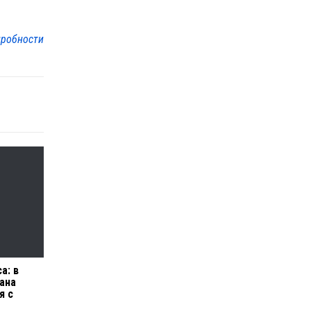
робности
а: в
ана
я с