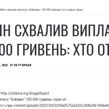
бмін схвалив виплату «бойових» 100 000 гривень: хто отриає гроші
ІН СХВАЛИВ ВИПЛ
00 ГРИВЕНЬ: ХТО О
, 2022
BY
ПЕТР ЮРЬЕВ
’http://schema.org/ImageObject
 src=»/wp-content/uploads/2022/04/0330a0575a3a32cc83bd3b18d6eb