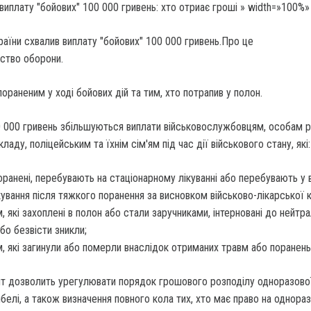
 виплату "бойових" 100 000 гривень: хто отриає гроші » width=»100%»
країни схвалив виплату "бойових" 100 000 гривень.Про це
ство оборони.
пораненим у ході бойових дій та тим, хто потрапив у полон.
0 000 гривень збільшуються виплати військовослужбовцям, особам 
ладу, поліцейським та їхнім сім'ям під час дії військового стану, які:
оранені, перебувають на стаціонарному лікуванні або перебувають у 
кування після тяжкого поранення за висновком військово-лікарської к
, які захоплені в полон або стали заручниками, інтерновані до нейтр
або безвісти зникли;
, які загинули або померли внаслідок отриманих травм або поранень
нт дозволить урегулювати порядок грошового розподілу одноразово
ибелі, а також визначення повного кола тих, хто має право на однора