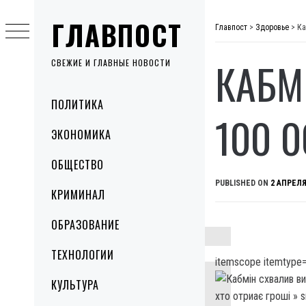
Skip
ГЛАВПОСТ
to
Главпост
>
Здоровье
>
Ка
content
КАБМ
СВЕЖИЕ И ГЛАВНЫЕ НОВОСТИ
Primary
ПОЛИТИКА
Menu
100 0
ЭКОНОМИКА
ОБЩЕСТВО
PUBLISHED ON
2 АПРЕЛЯ
КРИМИНАЛ
ОБРАЗОВАНИЕ
ТЕХНОЛОГИИ
itemscope itemtype=
КУЛЬТУРА
хто отриає гроші »