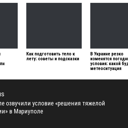
н
Как подготовить тело к
В Украине резко
лету: советы и подсказки
изменятся погод
млн
условия: какой бу
метеоситуация
us
ле озвучили условие «решения тяжелой
us
ии» в Мариуполе