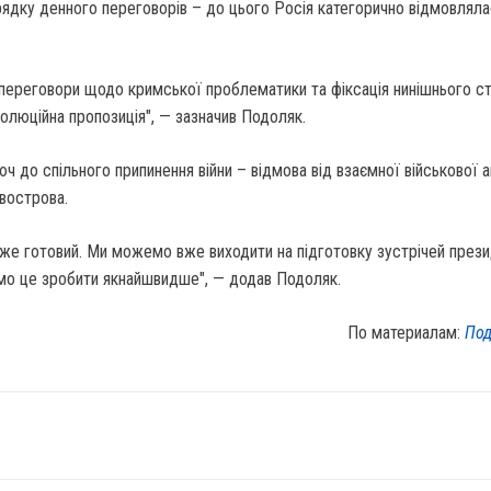
ядку денного переговорів – до цього Росія категорично відмовляла
 переговори щодо кримської проблематики та фіксація нинішнього с
волюційна пропозиція", — зазначив Подоляк.
ч до спільного припинення війни – відмова від взаємної військової а
івострова.
же готовий. Ми можемо вже виходити на підготовку зустрічей прези
мо це зробити якнайшвидше", — додав Подоляк.
По материалам:
Под