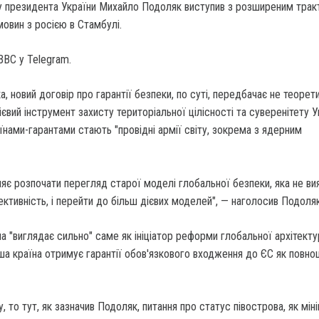
у президента України Михайло Подоляк виступив з розширеним трак
овин з росією в Стамбулі.
BBC у Telegram.
 новий договір про гарантії безпеки, по суті, передбачає не теорети
євий інструмент захисту територіальної цілісності та суверенітету У
аїнами-гарантами стають "провідні армії світу, зокрема з ядерним
яє розпочати перегляд старої моделі глобальної безпеки, яка не ви
фективність, і перейти до більш дієвих моделей", — наголосив Подоляк
на "виглядає сильно" саме як ініціатор реформи глобальної архітекту
а країна отримує гарантії обов'язкового входження до ЄС як повно
 то тут, як зазначив Подоляк, питання про статус півострова, як мін