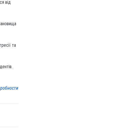
ся від
тановища
гресії та
дентів.
робности