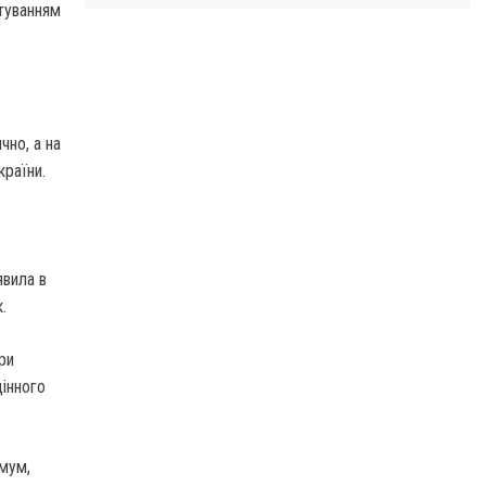
туванням
чно, а на
країни.
явила в
.
ри
цінного
імум,