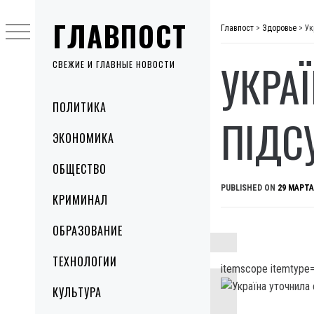
Skip
ГЛАВПОСТ
to
Главпост
>
Здоровье
>
Ук
content
УКРА
СВЕЖИЕ И ГЛАВНЫЕ НОВОСТИ
Primary
ПОЛИТИКА
Menu
ПІДС
ЭКОНОМИКА
ОБЩЕСТВО
PUBLISHED ON
29 МАРТА
КРИМИНАЛ
ОБРАЗОВАНИЕ
ТЕХНОЛОГИИ
itemscope itemtype=
КУЛЬТУРА