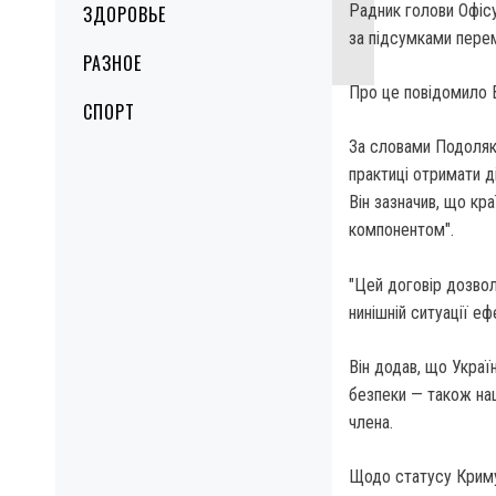
Радник голови Офіс
ЗДОРОВЬЕ
за підсумками перем
РАЗНОЕ
Про це повідомило 
СПОРТ
За словами Подоляка,
практиці отримати ді
Він зазначив, що кр
компонентом".
"Цей договір дозвол
нинішній ситуації е
Він додав, що Украї
безпеки — також наш
члена.
Щодо статусу Криму,