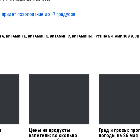
у придет похолодание до -7 градусов.
 А
,
ВИТАМИН Е
,
ВИТАМИН К
,
ВИТАМИН С
,
ВИТАМИНЫ
,
ГРУППА ВИТАМИНОВ В
,
ЗД
е
Цены на продукты
Град и грозы: про
взлетели: во сколько
погоды на 26 мая