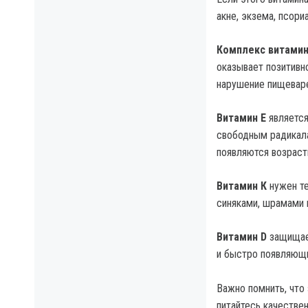
акне, экзема, псориа
Комплекс витамин
оказывает позитивн
нарушение пищеваре
Витамин Е
является
свободным радикала
появляются возрастн
Витамин К
нужен те
синяками, шрамами 
Витамин D
защищает
и быстро появляющ
⠀
Важно помнить, что
питайтесь качествен