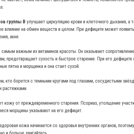
з.
ов группы В
улучшает циркуляцию крови и клеточного дыхания, а 
ое влияние на обмен веществ в целом. При дефиците может появить
ния, акне.
 самым важным из витаминов красоты. Он оказывает сопротивлени
м, предотвращает сухость и быстрое старение. При его дефиците 
ые пятна и морщинка и она стает сухой.
м, кто борется с темными кругами под глазами, сосудистыми звёзд
и растяжками.
 кожу от преждевременного старения. Псориаз, утолщение участ
иеся морщины указывают на его дефицит.
 здоровая кожа начинается со здоровья внутренних органов, поэтом
но и больше двигайтесь.