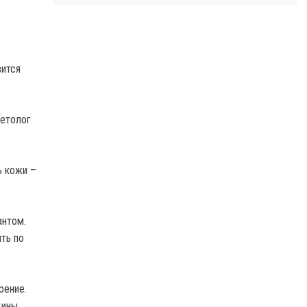
вится
етолог
ь кожи –
антом.
ть по
рение.
щины,