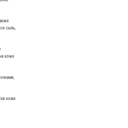
также
ся сыпь,
е
на коже
очками,
ков кожи
у