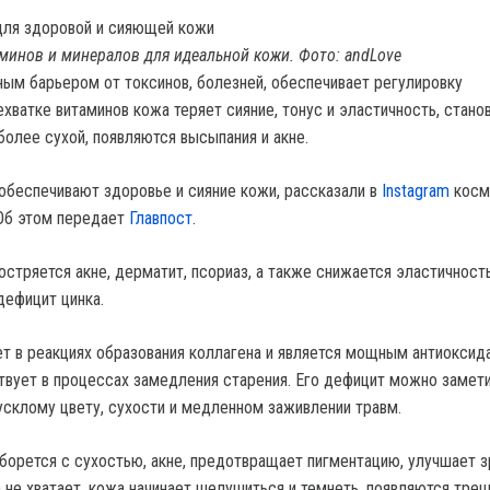
минов и минералов для идеальной кожи. Фото: andLove
ным барьером от токсинов, болезней, обеспечивает регулировку
хватке витаминов кожа теряет сияние, тонус и эластичность, стано
более сухой, появляются высыпания и акне.
обеспечивают здоровье и сияние кожи, рассказали в
Instagram
косм
Об этом передает
Главпост
.
остряется акне, дерматит, псориаз, а также снижается эластичност
дефицит цинка.
т в реакциях образования коллагена и является мощным антиоксид
ствует в процессах замедления старения. Его дефицит можно замети
усклому цвету, сухости и медленном заживлении травм.
борется с сухостью, акне, предотвращает пигментацию, улучшает з
а не хватает, кожа начинает шелушиться и темнеть, появляются тре