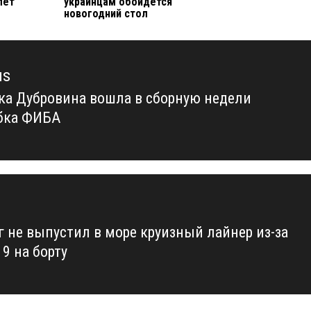
лет
украинцам обойдется
новогодний стол
us
ка Дубровина вошла в сборную недели
us
бка ФИБА
г не выпустил в море круизный лайнер из-за
9 на борту