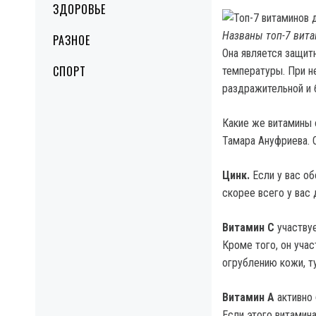
ЗДОРОВЬЕ
Названы топ-7 вита
РАЗНОЕ
Она является защит
СПОРТ
температуры. При не
раздражительной и 
Какие же витамины 
Тамара Ануфриева. 
Цинк.
Если у вас об
скорее всего у вас 
Витамин С
участвуе
Кроме того, он уча
огрублению кожи, т
Витамин А
активно 
Если этого витамин