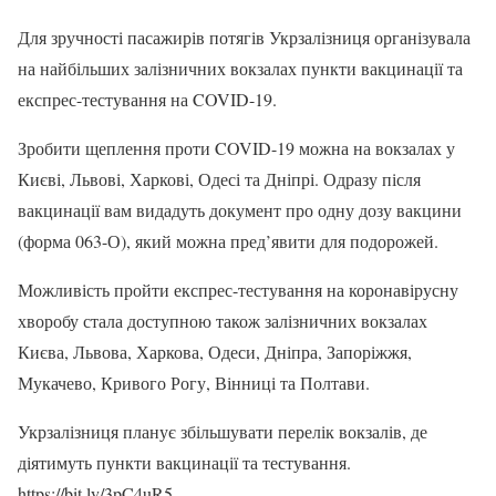
Для зручності пасажирів потягів Укрзалізниця організувала
на найбільших залізничних вокзалах пункти вакцинації та
експрес-тестування на COVID-19.
Зробити щеплення проти COVID-19 можна на вокзалах у
Києві, Львові, Харкові, Одесі та Дніпрі. Одразу після
вакцинації вам видадуть документ про одну дозу вакцини
(форма 063-О), який можна пред’явити для подорожей.
Можливість пройти експрес-тестування на коронавірусну
хворобу стала доступною також залізничних вокзалах
Києва, Львова, Харкова, Одеси, Дніпра, Запоріжжя,
Мукачево, Кривого Рогу, Вінниці та Полтави.
Укрзалізниця планує збільшувати перелік вокзалів, де
діятимуть пункти вакцинації та тестування.
https://bit.ly/3pC4uR5