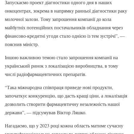
Запускаємо проект діагностики одного дня в наших
онкоцентрах, зокрема в напрямку ранньої діагностики раку
молочної залози. Тому запрошення компанії до кола
майбутніх потенційних постачальників обладнання через
фінансово-кредитні угоди стало однією із тем зустрічі”, —
пояснив міністр.
Іншою важливою темою стало запрошення компанії на
український ринок з локалізацією виробництва, в тому
числі радіофармацевтичних препаратів.
“Така міжнародна співпраця приведе нові продукти,
започаткує конкуренцію, що дасть кращі ціни, а локалізація
дозволить створити фармацевтичну незалежність нашої
держави”, — підсумував Віктор Ляшко.
Нагадаємо, що у 2023 році кожна область матиме сучасну
мультифункціональну дорослу та дитячу обласну лікарню.